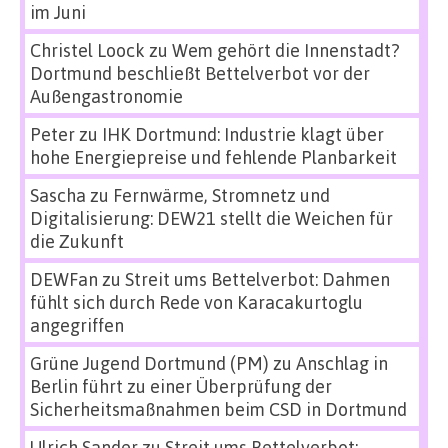
im Juni
Christel Loock
zu
Wem gehört die Innenstadt?
Dortmund beschließt Bettelverbot vor der
Außengastronomie
Peter
zu
IHK Dortmund: Industrie klagt über
hohe Energiepreise und fehlende Planbarkeit
Sascha
zu
Fernwärme, Stromnetz und
Digitalisierung: DEW21 stellt die Weichen für
die Zukunft
DEWFan
zu
Streit ums Bettelverbot: Dahmen
fühlt sich durch Rede von Karacakurtoglu
angegriffen
Grüne Jugend Dortmund (PM)
zu
Anschlag in
Berlin führt zu einer Überprüfung der
Sicherheitsmaßnahmen beim CSD in Dortmund
Ulrich Sander
zu
Streit ums Bettelverbot: