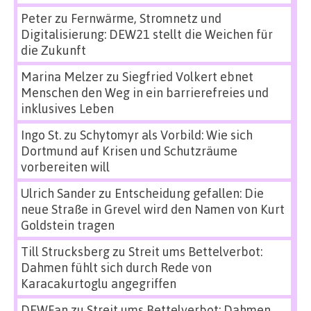
Peter
zu
Fernwärme, Stromnetz und
Digitalisierung: DEW21 stellt die Weichen für
die Zukunft
Marina Melzer
zu
Siegfried Volkert ebnet
Menschen den Weg in ein barrierefreies und
inklusives Leben
Ingo St.
zu
Schytomyr als Vorbild: Wie sich
Dortmund auf Krisen und Schutzräume
vorbereiten will
Ulrich Sander
zu
Entscheidung gefallen: Die
neue Straße in Grevel wird den Namen von Kurt
Goldstein tragen
Till Strucksberg
zu
Streit ums Bettelverbot:
Dahmen fühlt sich durch Rede von
Karacakurtoglu angegriffen
DEWFan
zu
Streit ums Bettelverbot: Dahmen