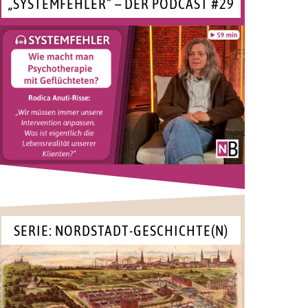
„SYSTEMFEHLER“ – DER PODCAST #29
SERIE: NORDSTADT-GESCHICHTE(N)