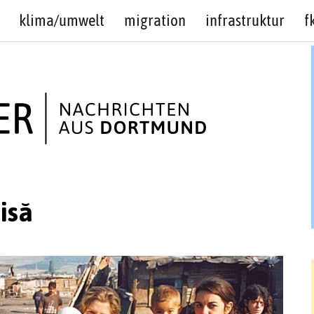
klima/umwelt
migration
infrastruktur
f
isă