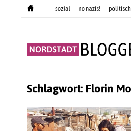
Skip
sozial
no nazis!
politisch
to
content
Schlagwort:
Florin Mo