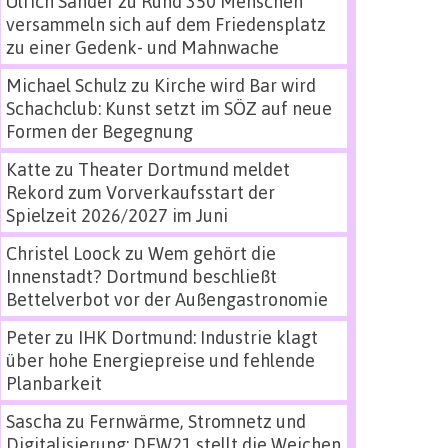
Ulrich Sander
zu
Rund 350 Menschen
versammeln sich auf dem Friedensplatz
zu einer Gedenk- und Mahnwache
Michael Schulz
zu
Kirche wird Bar wird
Schachclub: Kunst setzt im SÖZ auf neue
Formen der Begegnung
Katte
zu
Theater Dortmund meldet
Rekord zum Vorverkaufsstart der
Spielzeit 2026/2027 im Juni
Christel Loock
zu
Wem gehört die
Innenstadt? Dortmund beschließt
Bettelverbot vor der Außengastronomie
Peter
zu
IHK Dortmund: Industrie klagt
über hohe Energiepreise und fehlende
Planbarkeit
Sascha
zu
Fernwärme, Stromnetz und
Digitalisierung: DEW21 stellt die Weichen