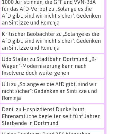
1000 Jurist:innen, die GFF und VVN-BdA
für das AfD-Verbot
zu
„Solange es die
AfD gibt, sind wir nicht sicher“: Gedenken
an Sinti:zze und Rom:nja
Kritischer Beobachter
zu
„Solange es die
AfD gibt, sind wir nicht sicher“: Gedenken
an Sinti:zze und Rom:nja
Udo Stailer
zu
Stadtbahn Dortmund: „B-
Wagen“-Modernisierung kann nach
Insolvenz doch weitergehen
Ulli
zu
„Solange es die AfD gibt, sind wir
nicht sicher“: Gedenken an Sinti:zze und
Rom:nja
Danii
zu
Hospizdienst Dunkelbunt:
Ehrenamtliche begleiten seit fünf Jahren
Sterbende in Dortmund