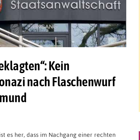
eklagten“: Kein
onazi nach Flaschenwurf
rtmund
ist es her, dass im Nachgang einer rechten