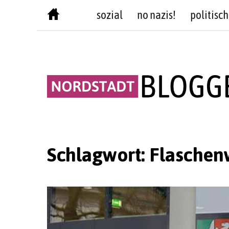
Skip
sozial
no nazis!
politisch
to
content
Schlagwort:
Flaschen