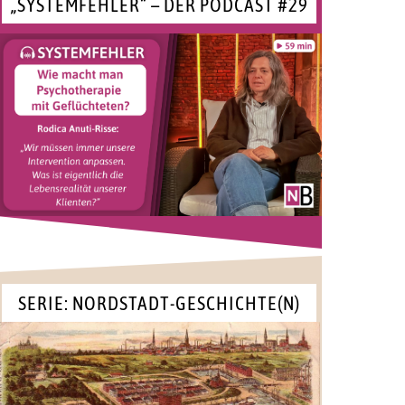
„SYSTEMFEHLER“ – DER PODCAST #29
SERIE: NORDSTADT-GESCHICHTE(N)