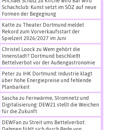
Michael Schulz
zu
Kirche wird Bar wird
Schachclub: Kunst setzt im SÖZ auf neue
Formen der Begegnung
Katte
zu
Theater Dortmund meldet
Rekord zum Vorverkaufsstart der
Spielzeit 2026/2027 im Juni
Christel Loock
zu
Wem gehört die
Innenstadt? Dortmund beschließt
Bettelverbot vor der Außengastronomie
Peter
zu
IHK Dortmund: Industrie klagt
über hohe Energiepreise und fehlende
Planbarkeit
Sascha
zu
Fernwärme, Stromnetz und
Digitalisierung: DEW21 stellt die Weichen
für die Zukunft
DEWFan
zu
Streit ums Bettelverbot:
Dahmen fühlt sich durch Rede von