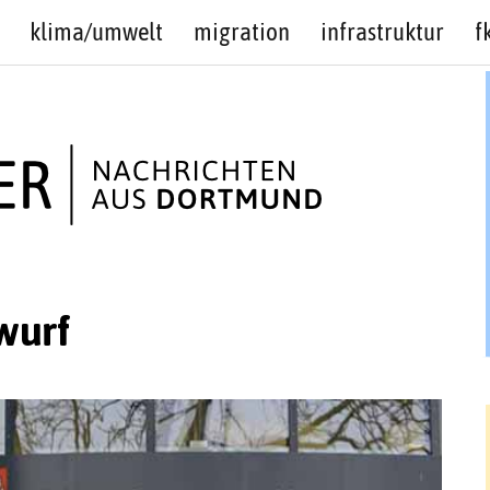
klima/umwelt
migration
infrastruktur
f
wurf