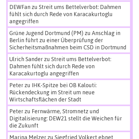
DEWFan
zu
Streit ums Bettelverbot: Dahmen
fühlt sich durch Rede von Karacakurtoglu
angegriffen
Grüne Jugend Dortmund (PM)
zu
Anschlag in
Berlin führt zu einer Überprüfung der
Sicherheitsmaßnahmen beim CSD in Dortmund
Ulrich Sander
zu
Streit ums Bettelverbot:
Dahmen fühlt sich durch Rede von
Karacakurtoglu angegriffen
Peter
zu
IHK-Spitze bei OB Kalouti:
Rückendeckung im Streit um neue
Wirtschaftsflächen der Stadt
Peter
zu
Fernwärme, Stromnetz und
Digitalisierung: DEW21 stellt die Weichen für
die Zukunft
Marina Melzer
zu
Siegfried Volkert ebnet