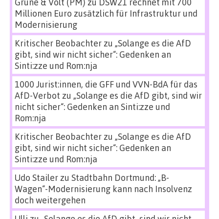
Grüne & Volt (PM)
zu
DSW21 rechnet mit 700
Millionen Euro zusätzlich für Infrastruktur und
Modernisierung
Kritischer Beobachter
zu
„Solange es die AfD
gibt, sind wir nicht sicher“: Gedenken an
Sinti:zze und Rom:nja
1000 Jurist:innen, die GFF und VVN-BdA für das
AfD-Verbot
zu
„Solange es die AfD gibt, sind wir
nicht sicher“: Gedenken an Sinti:zze und
Rom:nja
Kritischer Beobachter
zu
„Solange es die AfD
gibt, sind wir nicht sicher“: Gedenken an
Sinti:zze und Rom:nja
Udo Stailer
zu
Stadtbahn Dortmund: „B-
Wagen“-Modernisierung kann nach Insolvenz
doch weitergehen
Ulli
zu
„Solange es die AfD gibt, sind wir nicht