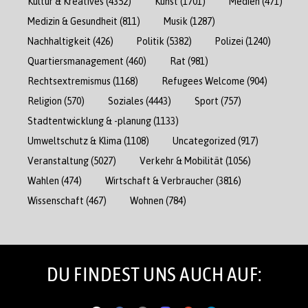
Kultur & Kreatives
(4352)
Kunst
(1701)
Medien
(471)
Medizin & Gesundheit
(811)
Musik
(1287)
Nachhaltigkeit
(426)
Politik
(5382)
Polizei
(1240)
Quartiersmanagement
(460)
Rat
(981)
Rechtsextremismus
(1168)
Refugees Welcome
(904)
Religion
(570)
Soziales
(4443)
Sport
(757)
Stadtentwicklung & -planung
(1133)
Umweltschutz & Klima
(1108)
Uncategorized
(917)
Veranstaltung
(5027)
Verkehr & Mobilität
(1056)
Wahlen
(474)
Wirtschaft & Verbraucher
(3816)
Wissenschaft
(467)
Wohnen
(784)
DU FINDEST UNS AUCH AUF: