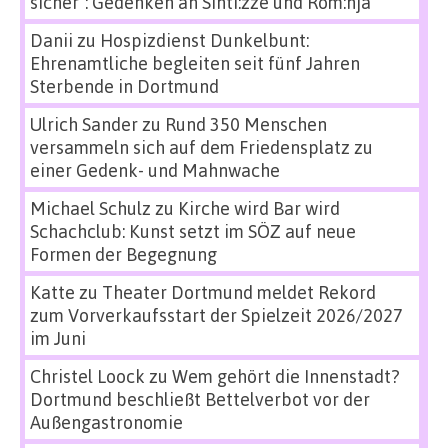
sicher“: Gedenken an Sinti:zze und Rom:nja
Danii
zu
Hospizdienst Dunkelbunt:
Ehrenamtliche begleiten seit fünf Jahren
Sterbende in Dortmund
Ulrich Sander
zu
Rund 350 Menschen
versammeln sich auf dem Friedensplatz zu
einer Gedenk- und Mahnwache
Michael Schulz
zu
Kirche wird Bar wird
Schachclub: Kunst setzt im SÖZ auf neue
Formen der Begegnung
Katte
zu
Theater Dortmund meldet Rekord
zum Vorverkaufsstart der Spielzeit 2026/2027
im Juni
Christel Loock
zu
Wem gehört die Innenstadt?
Dortmund beschließt Bettelverbot vor der
Außengastronomie