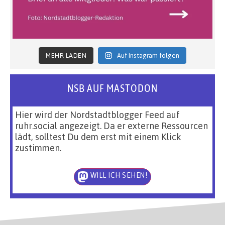
MEHR LADEN
Auf Instagram folgen
NSB AUF MASTODON
Hier wird der Nordstadtblogger Feed auf
ruhr.social angezeigt. Da er externe Ressourcen
lädt, solltest Du dem erst mit einem Klick
zustimmen.
WILL ICH SEHEN!