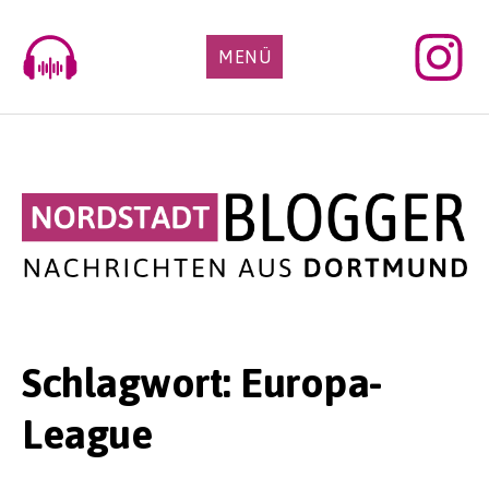
Skip
to
MENÜ
content
Schlagwort:
Europa-
League