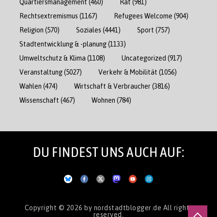
Quartiersmanagement
(460)
Rat
(981)
Rechtsextremismus
(1167)
Refugees Welcome
(904)
Religion
(570)
Soziales
(4441)
Sport
(757)
Stadtentwicklung & -planung
(1133)
Umweltschutz & Klima
(1108)
Uncategorized
(917)
Veranstaltung
(5027)
Verkehr & Mobilität
(1056)
Wahlen
(474)
Wirtschaft & Verbraucher
(3816)
Wissenschaft
(467)
Wohnen
(784)
DU FINDEST UNS AUCH AUF:
Copyright © 2026
by nordstadtblogger.de
All rights
reserved.