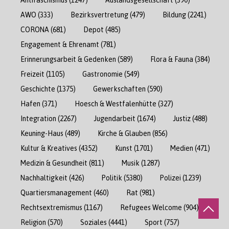
AWO
(333)
Bezirksvertretung
(479)
Bildung
(2241)
CORONA
(681)
Depot
(485)
Engagement & Ehrenamt
(781)
Erinnerungsarbeit & Gedenken
(589)
Flora & Fauna
(384)
Freizeit
(1105)
Gastronomie
(549)
Geschichte
(1375)
Gewerkschaften
(590)
Hafen
(371)
Hoesch & Westfalenhütte
(327)
Integration
(2267)
Jugendarbeit
(1674)
Justiz
(488)
Keuning-Haus
(489)
Kirche & Glauben
(856)
Kultur & Kreatives
(4352)
Kunst
(1701)
Medien
(471)
Medizin & Gesundheit
(811)
Musik
(1287)
Nachhaltigkeit
(426)
Politik
(5380)
Polizei
(1239)
Quartiersmanagement
(460)
Rat
(981)
Rechtsextremismus
(1167)
Refugees Welcome
(904)
Religion
(570)
Soziales
(4441)
Sport
(757)