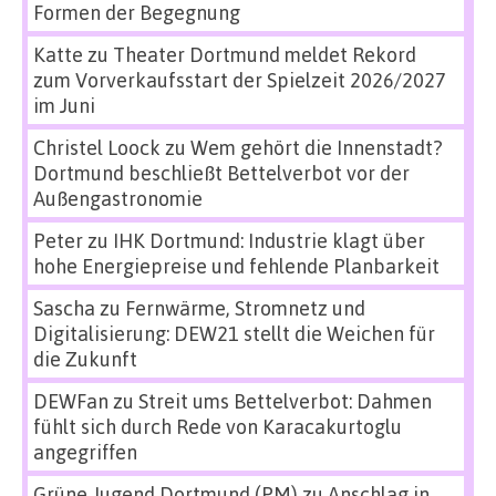
Formen der Begegnung
Katte
zu
Theater Dortmund meldet Rekord
zum Vorverkaufsstart der Spielzeit 2026/2027
im Juni
Christel Loock
zu
Wem gehört die Innenstadt?
Dortmund beschließt Bettelverbot vor der
Außengastronomie
Peter
zu
IHK Dortmund: Industrie klagt über
hohe Energiepreise und fehlende Planbarkeit
Sascha
zu
Fernwärme, Stromnetz und
Digitalisierung: DEW21 stellt die Weichen für
die Zukunft
DEWFan
zu
Streit ums Bettelverbot: Dahmen
fühlt sich durch Rede von Karacakurtoglu
angegriffen
Grüne Jugend Dortmund (PM)
zu
Anschlag in