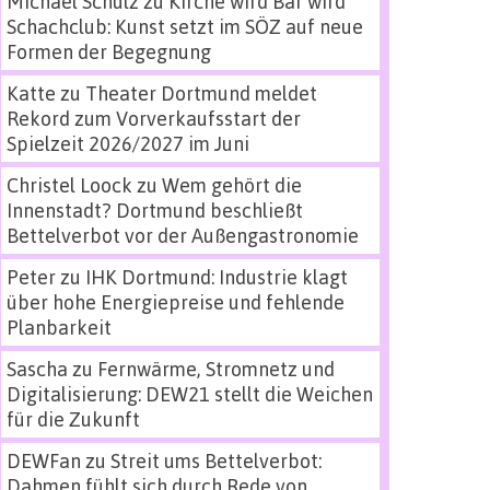
Michael Schulz
zu
Kirche wird Bar wird
Schachclub: Kunst setzt im SÖZ auf neue
Formen der Begegnung
Katte
zu
Theater Dortmund meldet
Rekord zum Vorverkaufsstart der
Spielzeit 2026/2027 im Juni
Christel Loock
zu
Wem gehört die
Innenstadt? Dortmund beschließt
Bettelverbot vor der Außengastronomie
Peter
zu
IHK Dortmund: Industrie klagt
über hohe Energiepreise und fehlende
Planbarkeit
Sascha
zu
Fernwärme, Stromnetz und
Digitalisierung: DEW21 stellt die Weichen
für die Zukunft
DEWFan
zu
Streit ums Bettelverbot:
Dahmen fühlt sich durch Rede von