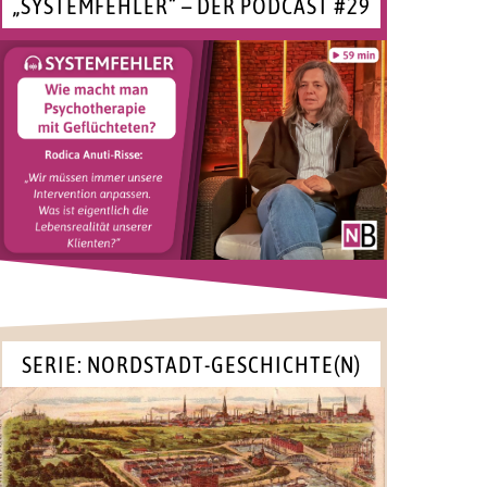
„SYSTEMFEHLER“ – DER PODCAST #29
SERIE: NORDSTADT-GESCHICHTE(N)