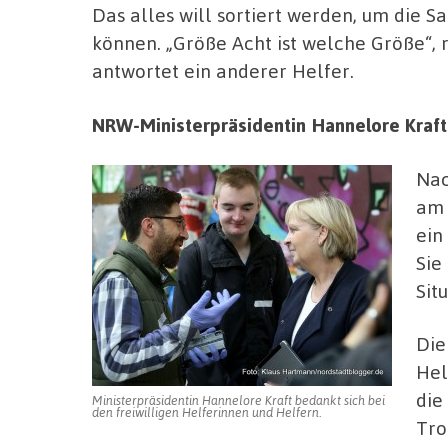
Das alles will sortiert werden, um die S
können. „Größe Acht ist welche Größe“, 
antwortet ein anderer Helfer.
NRW-Ministerpräsidentin Hannelore Kraft 
Nac
am 
ein
Sie
Sit
Die
Hel
die
Ministerpräsidentin Hannelore Kraft bedankt sich bei
den freiwilligen Helferinnen und Helfern.
Tro