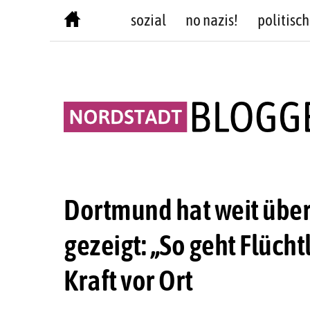
Skip
sozial
no nazis!
politisch
to
content
Dortmund hat weit über
gezeigt: „So geht Flücht
Kraft vor Ort