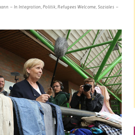
mann
In
Integration
,
Politik
,
Refugees Welcome
,
Soziales