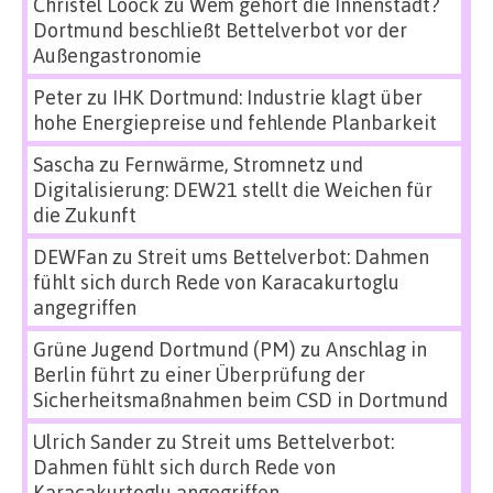
Christel Loock
zu
Wem gehört die Innenstadt?
Dortmund beschließt Bettelverbot vor der
Außengastronomie
Peter
zu
IHK Dortmund: Industrie klagt über
hohe Energiepreise und fehlende Planbarkeit
Sascha
zu
Fernwärme, Stromnetz und
Digitalisierung: DEW21 stellt die Weichen für
die Zukunft
DEWFan
zu
Streit ums Bettelverbot: Dahmen
fühlt sich durch Rede von Karacakurtoglu
angegriffen
Grüne Jugend Dortmund (PM)
zu
Anschlag in
Berlin führt zu einer Überprüfung der
Sicherheitsmaßnahmen beim CSD in Dortmund
Ulrich Sander
zu
Streit ums Bettelverbot:
Dahmen fühlt sich durch Rede von
Karacakurtoglu angegriffen