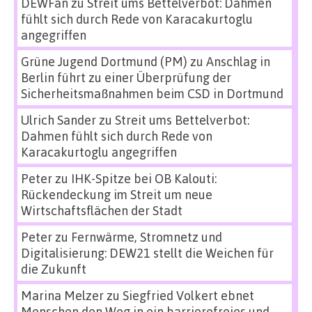
DEWFan
zu
Streit ums Bettelverbot: Dahmen
fühlt sich durch Rede von Karacakurtoglu
angegriffen
Grüne Jugend Dortmund (PM)
zu
Anschlag in
Berlin führt zu einer Überprüfung der
Sicherheitsmaßnahmen beim CSD in Dortmund
Ulrich Sander
zu
Streit ums Bettelverbot:
Dahmen fühlt sich durch Rede von
Karacakurtoglu angegriffen
Peter
zu
IHK-Spitze bei OB Kalouti:
Rückendeckung im Streit um neue
Wirtschaftsflächen der Stadt
Peter
zu
Fernwärme, Stromnetz und
Digitalisierung: DEW21 stellt die Weichen für
die Zukunft
Marina Melzer
zu
Siegfried Volkert ebnet
Menschen den Weg in ein barrierefreies und