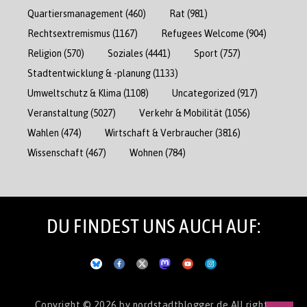
Quartiersmanagement
(460)
Rat
(981)
Rechtsextremismus
(1167)
Refugees Welcome
(904)
Religion
(570)
Soziales
(4441)
Sport
(757)
Stadtentwicklung & -planung
(1133)
Umweltschutz & Klima
(1108)
Uncategorized
(917)
Veranstaltung
(5027)
Verkehr & Mobilität
(1056)
Wahlen
(474)
Wirtschaft & Verbraucher
(3816)
Wissenschaft
(467)
Wohnen
(784)
DU FINDEST UNS AUCH AUF:
Copyright © 2026
by nordstadtblogger.de
All rights