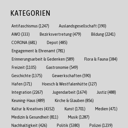
KATEGORIEN
Antifaschismus
(1247)
Auslandsgesellschaft
(390)
AWO
(333)
Bezirksvertretung
(479)
Bildung
(2241)
CORONA
(681)
Depot
(485)
Engagement & Ehrenamt
(781)
Erinnerungsarbeit & Gedenken
(589)
Flora & Fauna
(384)
Freizeit
(1105)
Gastronomie
(549)
Geschichte
(1375)
Gewerkschaften
(590)
Hafen
(371)
Hoesch & Westfalenhütte
(327)
Integration
(2267)
Jugendarbeit
(1674)
Justiz
(488)
Keuning-Haus
(489)
Kirche & Glauben
(856)
Kultur & Kreatives
(4352)
Kunst
(1701)
Medien
(471)
Medizin & Gesundheit
(811)
Musik
(1287)
Nachhaltigkeit
(426)
Politik
(5380)
Polizei
(1239)