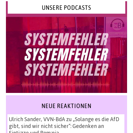
UNSERE PODCASTS
NEUE REAKTIONEN
Ulrich Sander, VVN-BdA
zu
„Solange es die AfD
gibt, sind wir nicht sicher“: Gedenken an
Sinti:zze und Rom:nja