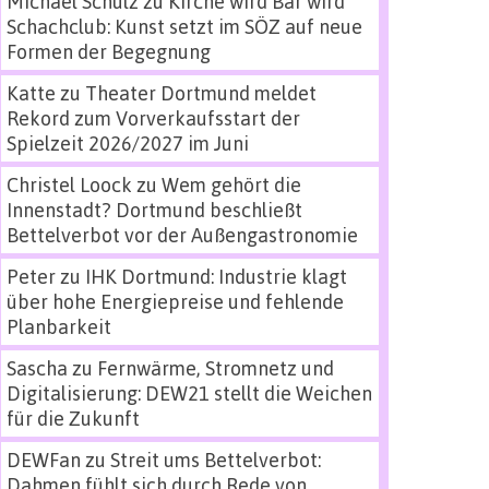
Michael Schulz
zu
Kirche wird Bar wird
Schachclub: Kunst setzt im SÖZ auf neue
Formen der Begegnung
Katte
zu
Theater Dortmund meldet
Rekord zum Vorverkaufsstart der
Spielzeit 2026/2027 im Juni
Christel Loock
zu
Wem gehört die
Innenstadt? Dortmund beschließt
Bettelverbot vor der Außengastronomie
Peter
zu
IHK Dortmund: Industrie klagt
über hohe Energiepreise und fehlende
Planbarkeit
Sascha
zu
Fernwärme, Stromnetz und
Digitalisierung: DEW21 stellt die Weichen
für die Zukunft
DEWFan
zu
Streit ums Bettelverbot:
Dahmen fühlt sich durch Rede von