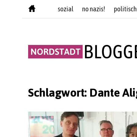
Skip
sozial
no nazis!
politisch
to
content
Schlagwort:
Dante Ali