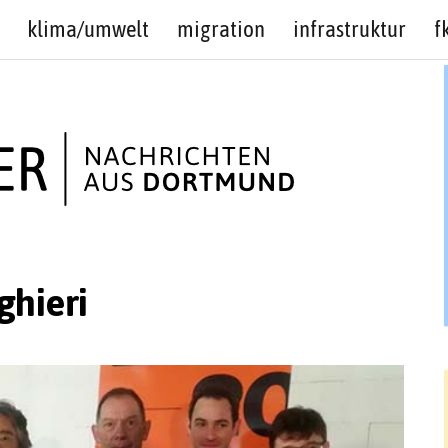
klima/umwelt
migration
infrastruktur
f
ghieri