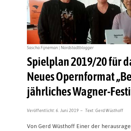
Sascha Fijneman | Nordstadtblogger
Spielplan 2019/20 für 
Neues Opernformat „B
jährliches Wagner-Festi
Veröffentlicht:
6. Juni 2019
Text:
Gerd Wüsthoff
Von Gerd Wüsthoff Einer der herausrage