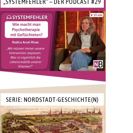
„SYSTEMFEHLER“ – DER PODCAST #29
SERIE: NORDSTADT-GESCHICHTE(N)