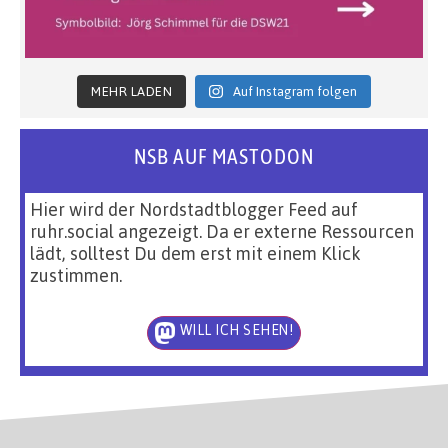
MEHR LADEN
Auf Instagram folgen
NSB AUF MASTODON
Hier wird der Nordstadtblogger Feed auf
ruhr.social angezeigt. Da er externe Ressourcen
lädt, solltest Du dem erst mit einem Klick
zustimmen.
WILL ICH SEHEN!