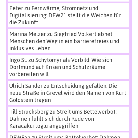
Peter
zu
Fernwärme, Stromnetz und
Digitalisierung: DEW21 stellt die Weichen für
die Zukunft
Marina Melzer
zu
Siegfried Volkert ebnet
Menschen den Weg in ein barrierefreies und
inklusives Leben
Ingo St.
zu
Schytomyr als Vorbild: Wie sich
Dortmund auf Krisen und Schutzräume
vorbereiten will
Ulrich Sander
zu
Entscheidung gefallen: Die
neue Straße in Grevel wird den Namen von Kurt
Goldstein tragen
Till Strucksberg
zu
Streit ums Bettelverbot:
Dahmen fühlt sich durch Rede von
Karacakurtoglu angegriffen
DEWFan
zu
Streit ums Bettelverbot: Dahmen