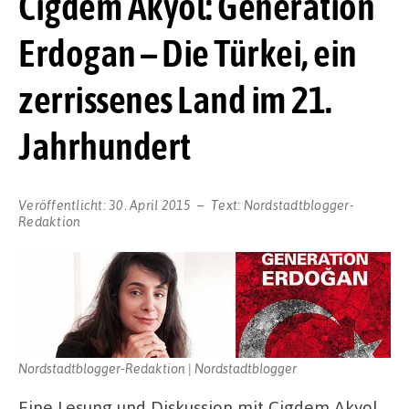
Cigdem Akyol: Generation
Erdogan – Die Türkei, ein
zerrissenes Land im 21.
Jahrhundert
Veröffentlicht:
30. April 2015
Text:
Nordstadtblogger-
Redaktion
Nordstadtblogger-Redaktion | Nordstadtblogger
Eine Lesung und Diskussion mit Cigdem Akyol