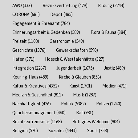
AWO
(333)
Bezirksvertretung
(479)
Bildung
(2244)
CORONA
(681)
Depot
(485)
Engagement & Ehrenamt
(784)
Erinnerungsarbeit & Gedenken
(589)
Flora & Fauna
(384)
Freizeit
(1108)
Gastronomie
(549)
Geschichte
(1376)
Gewerkschaften
(590)
Hafen
(371)
Hoesch & Westfalenhütte
(327)
Integration
(2267)
Jugendarbeit
(1675)
Justiz
(489)
Keuning-Haus
(489)
Kirche & Glauben
(856)
Kultur & Kreatives
(4352)
Kunst
(1701)
Medien
(471)
Medizin & Gesundheit
(811)
Musik
(1287)
Nachhaltigkeit
(426)
Politik
(5382)
Polizei
(1240)
Quartiersmanagement
(460)
Rat
(981)
Rechtsextremismus
(1168)
Refugees Welcome
(904)
Religion
(570)
Soziales
(4443)
Sport
(758)