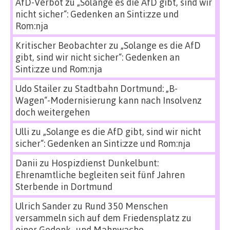
AfD-Verbot
zu
„Solange es die AfD gibt, sind wir
nicht sicher“: Gedenken an Sinti:zze und
Rom:nja
Kritischer Beobachter
zu
„Solange es die AfD
gibt, sind wir nicht sicher“: Gedenken an
Sinti:zze und Rom:nja
Udo Stailer
zu
Stadtbahn Dortmund: „B-
Wagen“-Modernisierung kann nach Insolvenz
doch weitergehen
Ulli
zu
„Solange es die AfD gibt, sind wir nicht
sicher“: Gedenken an Sinti:zze und Rom:nja
Danii
zu
Hospizdienst Dunkelbunt:
Ehrenamtliche begleiten seit fünf Jahren
Sterbende in Dortmund
Ulrich Sander
zu
Rund 350 Menschen
versammeln sich auf dem Friedensplatz zu
einer Gedenk- und Mahnwache