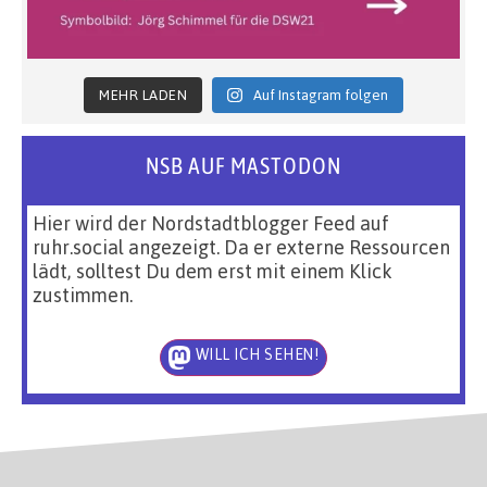
MEHR LADEN
Auf Instagram folgen
NSB AUF MASTODON
Hier wird der Nordstadtblogger Feed auf
ruhr.social angezeigt. Da er externe Ressourcen
lädt, solltest Du dem erst mit einem Klick
zustimmen.
WILL ICH SEHEN!