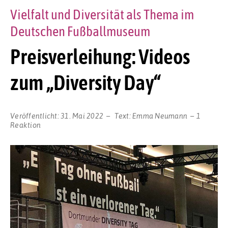
Vielfalt und Diversität als Thema im
Deutschen Fußballmuseum
Preisverleihung: Videos
zum „Diversity Day“
Veröffentlicht:
31. Mai 2022
Text:
Emma Neumann
1
Reaktion