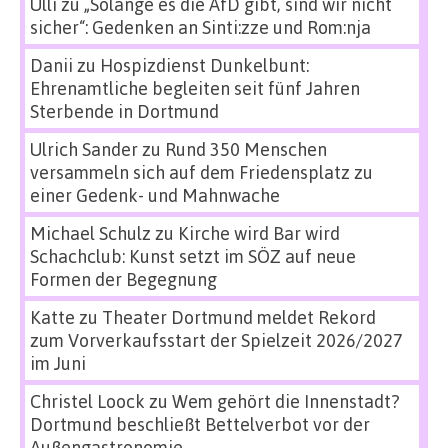
Ulli
zu
„Solange es die AfD gibt, sind wir nicht
sicher“: Gedenken an Sinti:zze und Rom:nja
Danii
zu
Hospizdienst Dunkelbunt:
Ehrenamtliche begleiten seit fünf Jahren
Sterbende in Dortmund
Ulrich Sander
zu
Rund 350 Menschen
versammeln sich auf dem Friedensplatz zu
einer Gedenk- und Mahnwache
Michael Schulz
zu
Kirche wird Bar wird
Schachclub: Kunst setzt im SÖZ auf neue
Formen der Begegnung
Katte
zu
Theater Dortmund meldet Rekord
zum Vorverkaufsstart der Spielzeit 2026/2027
im Juni
Christel Loock
zu
Wem gehört die Innenstadt?
Dortmund beschließt Bettelverbot vor der
Außengastronomie