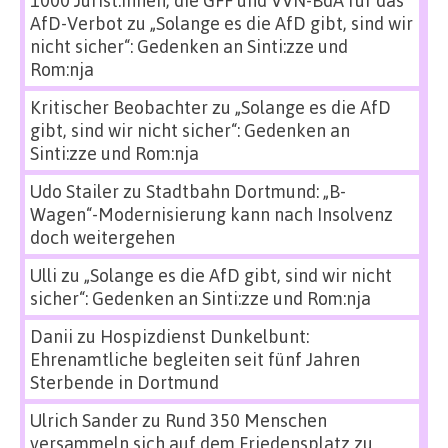
1000 Jurist:innen, die GFF und VVN-BdA für das
AfD-Verbot
zu
„Solange es die AfD gibt, sind wir
nicht sicher“: Gedenken an Sinti:zze und
Rom:nja
Kritischer Beobachter
zu
„Solange es die AfD
gibt, sind wir nicht sicher“: Gedenken an
Sinti:zze und Rom:nja
Udo Stailer
zu
Stadtbahn Dortmund: „B-
Wagen“-Modernisierung kann nach Insolvenz
doch weitergehen
Ulli
zu
„Solange es die AfD gibt, sind wir nicht
sicher“: Gedenken an Sinti:zze und Rom:nja
Danii
zu
Hospizdienst Dunkelbunt:
Ehrenamtliche begleiten seit fünf Jahren
Sterbende in Dortmund
Ulrich Sander
zu
Rund 350 Menschen
versammeln sich auf dem Friedensplatz zu