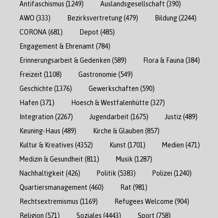
Antifaschismus
(1249)
Auslandsgesellschaft
(390)
AWO
(333)
Bezirksvertretung
(479)
Bildung
(2244)
CORONA
(681)
Depot
(485)
Engagement & Ehrenamt
(784)
Erinnerungsarbeit & Gedenken
(589)
Flora & Fauna
(384)
Freizeit
(1108)
Gastronomie
(549)
Geschichte
(1376)
Gewerkschaften
(590)
Hafen
(371)
Hoesch & Westfalenhütte
(327)
Integration
(2267)
Jugendarbeit
(1675)
Justiz
(489)
Keuning-Haus
(489)
Kirche & Glauben
(857)
Kultur & Kreatives
(4352)
Kunst
(1701)
Medien
(471)
Medizin & Gesundheit
(811)
Musik
(1287)
Nachhaltigkeit
(426)
Politik
(5383)
Polizei
(1240)
Quartiersmanagement
(460)
Rat
(981)
Rechtsextremismus
(1169)
Refugees Welcome
(904)
Religion
(571)
Soziales
(4443)
Sport
(758)