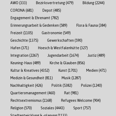
AWO
(333)
Bezirksvertretung
(479)
Bildung
(2244)
CORONA
(681)
Depot
(485)
Engagement & Ehrenamt
(782)
Erinnerungsarbeit & Gedenken
(589)
Flora & Fauna
(384)
Freizeit
(1105)
Gastronomie
(549)
Geschichte
(1375)
Gewerkschaften
(590)
Hafen
(371)
Hoesch & Westfalenhütte
(327)
Integration
(2267)
Jugendarbeit
(1674)
Justiz
(489)
Keuning-Haus
(489)
Kirche & Glauben
(856)
Kultur & Kreatives
(4352)
Kunst
(1701)
Medien
(471)
Medizin & Gesundheit
(811)
Musik
(1287)
Nachhaltigkeit
(426)
Politik
(5382)
Polizei
(1240)
Quartiersmanagement
(460)
Rat
(981)
Rechtsextremismus
(1168)
Refugees Welcome
(904)
Religion
(570)
Soziales
(4443)
Sport
(757)
Stadtentwicklung & -planung
(1133)