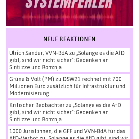
NEUE REAKTIONEN
Ulrich Sander, VVN-BdA
zu
„Solange es die AfD
gibt, sind wir nicht sicher“: Gedenken an
Sinti:zze und Rom:nja
Grüne & Volt (PM)
zu
DSW21 rechnet mit 700
Millionen Euro zusätzlich für Infrastruktur und
Modernisierung
Kritischer Beobachter
zu
„Solange es die AfD
gibt, sind wir nicht sicher“: Gedenken an
Sinti:zze und Rom:nja
1000 Jurist:innen, die GFF und VVN-BdA für das
AfD-Verbot
zu
„Solange es die AfD gibt, sind wir