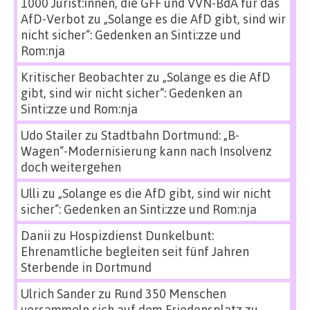
1000 Jurist:innen, die GFF und VVN-BdA für das
AfD-Verbot
zu
„Solange es die AfD gibt, sind wir
nicht sicher“: Gedenken an Sinti:zze und
Rom:nja
Kritischer Beobachter
zu
„Solange es die AfD
gibt, sind wir nicht sicher“: Gedenken an
Sinti:zze und Rom:nja
Udo Stailer
zu
Stadtbahn Dortmund: „B-
Wagen“-Modernisierung kann nach Insolvenz
doch weitergehen
Ulli
zu
„Solange es die AfD gibt, sind wir nicht
sicher“: Gedenken an Sinti:zze und Rom:nja
Danii
zu
Hospizdienst Dunkelbunt:
Ehrenamtliche begleiten seit fünf Jahren
Sterbende in Dortmund
Ulrich Sander
zu
Rund 350 Menschen
versammeln sich auf dem Friedensplatz zu