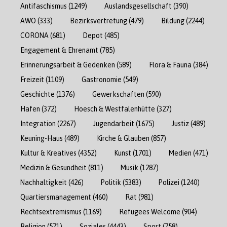
Antifaschismus
(1249)
Auslandsgesellschaft
(390)
AWO
(333)
Bezirksvertretung
(479)
Bildung
(2244)
CORONA
(681)
Depot
(485)
Engagement & Ehrenamt
(785)
Erinnerungsarbeit & Gedenken
(589)
Flora & Fauna
(384)
Freizeit
(1109)
Gastronomie
(549)
Geschichte
(1376)
Gewerkschaften
(590)
Hafen
(372)
Hoesch & Westfalenhütte
(327)
Integration
(2267)
Jugendarbeit
(1675)
Justiz
(489)
Keuning-Haus
(489)
Kirche & Glauben
(857)
Kultur & Kreatives
(4352)
Kunst
(1701)
Medien
(471)
Medizin & Gesundheit
(811)
Musik
(1287)
Nachhaltigkeit
(426)
Politik
(5383)
Polizei
(1240)
Quartiersmanagement
(460)
Rat
(981)
Rechtsextremismus
(1169)
Refugees Welcome
(904)
Religion
(571)
Soziales
(4443)
Sport
(758)