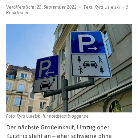
Veröffentlicht:
23. September 2022
Text:
Kyra Usielski
5
Reaktionen
Foto: Kyra Usielski für nordstadtblogger.de
Der nächste Großeinkauf, Umzug oder
Kurztrip steht an – eher schwierig ohne