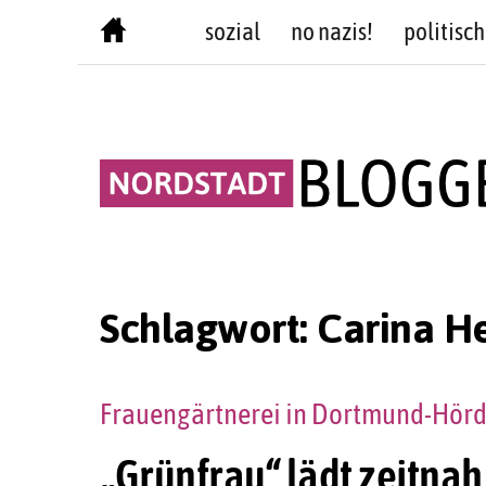
Skip
sozial
no nazis!
politisch
to
content
Schlagwort:
Carina He
Frauengärtnerei in Dortmund-Hörde 
„Grünfrau“ lädt zeitnah