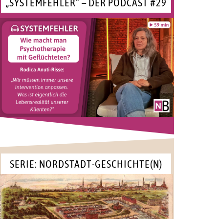
„SYSTEMFEHLER“ – DER PODCAST #29
SERIE: NORDSTADT-GESCHICHTE(N)