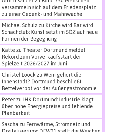
Ulrich Sander
zu
Rund 350 Menschen
versammeln sich auf dem Friedensplatz
zu einer Gedenk- und Mahnwache
Michael Schulz
zu
Kirche wird Bar wird
Schachclub: Kunst setzt im SÖZ auf neue
Formen der Begegnung
Katte
zu
Theater Dortmund meldet
Rekord zum Vorverkaufsstart der
Spielzeit 2026/2027 im Juni
Christel Loock
zu
Wem gehört die
Innenstadt? Dortmund beschließt
Bettelverbot vor der Außengastronomie
Peter
zu
IHK Dortmund: Industrie klagt
über hohe Energiepreise und fehlende
Planbarkeit
Sascha
zu
Fernwärme, Stromnetz und
Digitalisierung: DEW21 stellt die Weichen