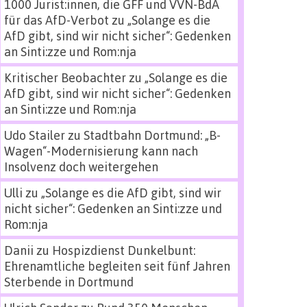
1000 Jurist:innen, die GFF und VVN-BdA
für das AfD-Verbot
zu
„Solange es die
AfD gibt, sind wir nicht sicher“: Gedenken
an Sinti:zze und Rom:nja
Kritischer Beobachter
zu
„Solange es die
AfD gibt, sind wir nicht sicher“: Gedenken
an Sinti:zze und Rom:nja
Udo Stailer
zu
Stadtbahn Dortmund: „B-
Wagen“-Modernisierung kann nach
Insolvenz doch weitergehen
Ulli
zu
„Solange es die AfD gibt, sind wir
nicht sicher“: Gedenken an Sinti:zze und
Rom:nja
Danii
zu
Hospizdienst Dunkelbunt:
Ehrenamtliche begleiten seit fünf Jahren
Sterbende in Dortmund