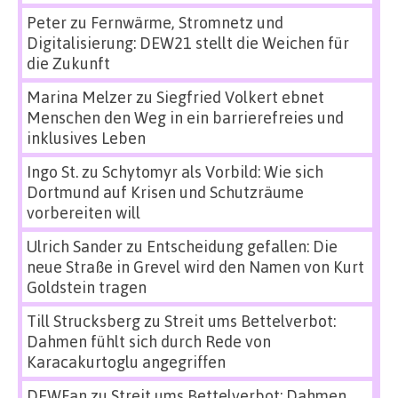
Peter
zu
Fernwärme, Stromnetz und
Digitalisierung: DEW21 stellt die Weichen für
die Zukunft
Marina Melzer
zu
Siegfried Volkert ebnet
Menschen den Weg in ein barrierefreies und
inklusives Leben
Ingo St.
zu
Schytomyr als Vorbild: Wie sich
Dortmund auf Krisen und Schutzräume
vorbereiten will
Ulrich Sander
zu
Entscheidung gefallen: Die
neue Straße in Grevel wird den Namen von Kurt
Goldstein tragen
Till Strucksberg
zu
Streit ums Bettelverbot:
Dahmen fühlt sich durch Rede von
Karacakurtoglu angegriffen
DEWFan
zu
Streit ums Bettelverbot: Dahmen