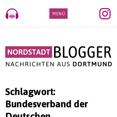
Skip
to
MENÜ
content
Schlagwort:
Bundesverband der
Deutschen