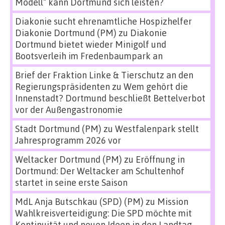
Modell“ kann Dortmund sich leisten?
Diakonie sucht ehrenamtliche Hospizhelfer
Diakonie Dortmund (PM)
zu
Diakonie
Dortmund bietet wieder Minigolf und
Bootsverleih im Fredenbaumpark an
Brief der Fraktion Linke & Tierschutz an den
Regierungspräsidenten
zu
Wem gehört die
Innenstadt? Dortmund beschließt Bettelverbot
vor der Außengastronomie
Stadt Dortmund (PM)
zu
Westfalenpark stellt
Jahresprogramm 2026 vor
Weltacker Dortmund (PM)
zu
Eröffnung in
Dortmund: Der Weltacker am Schultenhof
startet in seine erste Saison
MdL Anja Butschkau (SPD) (PM)
zu
Mission
Wahlkreisverteidigung: Die SPD möchte mit
Kontinuität und neuen Ideen in den Landtag