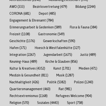
AWO
(333)
Bezirksvertretung
(479)
Bildung
(2244)
CORONA
(681)
Depot
(485)
Engagement & Ehrenamt
(784)
Erinnerungsarbeit & Gedenken
(589)
Flora & Fauna
(384)
Freizeit
(1108)
Gastronomie
(549)
Geschichte
(1376)
Gewerkschaften
(590)
Hafen
(371)
Hoesch & Westfalenhütte
(327)
Integration
(2267)
Jugendarbeit
(1675)
Justiz
(489)
Keuning-Haus
(489)
Kirche & Glauben
(856)
Kultur & Kreatives
(4352)
Kunst
(1701)
Medien
(471)
Medizin & Gesundheit
(811)
Musik
(1287)
Nachhaltigkeit
(426)
Politik
(5382)
Polizei
(1240)
Quartiersmanagement
(460)
Rat
(981)
Rechtsextremismus
(1168)
Refugees Welcome
(904)
Religion
(570)
Soziales
(4443)
Sport
(758)