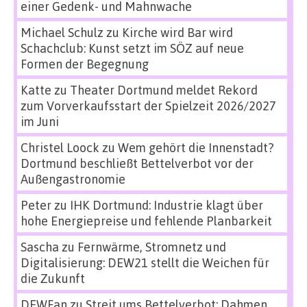
einer Gedenk- und Mahnwache
Michael Schulz
zu
Kirche wird Bar wird
Schachclub: Kunst setzt im SÖZ auf neue
Formen der Begegnung
Katte
zu
Theater Dortmund meldet Rekord
zum Vorverkaufsstart der Spielzeit 2026/2027
im Juni
Christel Loock
zu
Wem gehört die Innenstadt?
Dortmund beschließt Bettelverbot vor der
Außengastronomie
Peter
zu
IHK Dortmund: Industrie klagt über
hohe Energiepreise und fehlende Planbarkeit
Sascha
zu
Fernwärme, Stromnetz und
Digitalisierung: DEW21 stellt die Weichen für
die Zukunft
DEWFan
zu
Streit ums Bettelverbot: Dahmen