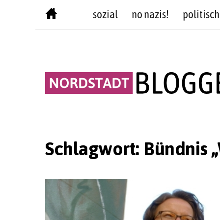
Skip
sozial
no nazis!
politisch
to
content
Schlagwort:
Bündnis 