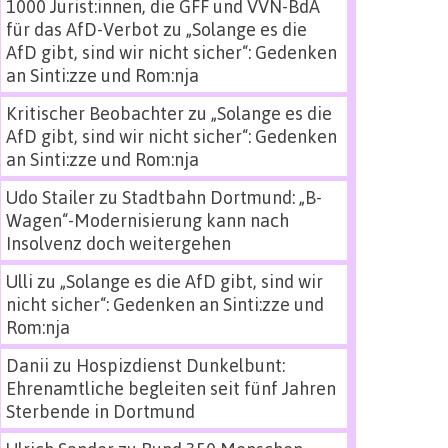
1000 Jurist:innen, die GFF und VVN-BdA
für das AfD-Verbot
zu
„Solange es die
AfD gibt, sind wir nicht sicher“: Gedenken
an Sinti:zze und Rom:nja
Kritischer Beobachter
zu
„Solange es die
AfD gibt, sind wir nicht sicher“: Gedenken
an Sinti:zze und Rom:nja
Udo Stailer
zu
Stadtbahn Dortmund: „B-
Wagen“-Modernisierung kann nach
Insolvenz doch weitergehen
Ulli
zu
„Solange es die AfD gibt, sind wir
nicht sicher“: Gedenken an Sinti:zze und
Rom:nja
Danii
zu
Hospizdienst Dunkelbunt:
Ehrenamtliche begleiten seit fünf Jahren
Sterbende in Dortmund