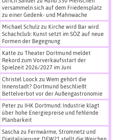
Ulrich Sander
zu
Rund 350 Menschen
versammeln sich auf dem Friedensplatz
zu einer Gedenk- und Mahnwache
Michael Schulz
zu
Kirche wird Bar wird
Schachclub: Kunst setzt im SÖZ auf neue
Formen der Begegnung
Katte
zu
Theater Dortmund meldet
Rekord zum Vorverkaufsstart der
Spielzeit 2026/2027 im Juni
Christel Loock
zu
Wem gehört die
Innenstadt? Dortmund beschließt
Bettelverbot vor der Außengastronomie
Peter
zu
IHK Dortmund: Industrie klagt
über hohe Energiepreise und fehlende
Planbarkeit
Sascha
zu
Fernwärme, Stromnetz und
Digitalisierung: DEW21 stellt die Weichen