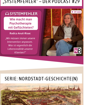
„SYSTEMFEHLER“ – DER PODCAST #29
SERIE: NORDSTADT-GESCHICHTE(N)