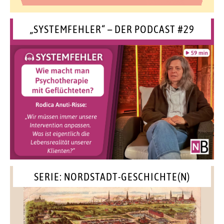
„SYSTEMFEHLER“ – DER PODCAST #29
SERIE: NORDSTADT-GESCHICHTE(N)