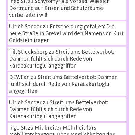
Ingo St.
zu
Schytomyr als Vorbild: Wie sich
Dortmund auf Krisen und Schutzräume
vorbereiten will
Ulrich Sander
zu
Entscheidung gefallen: Die
neue Straße in Grevel wird den Namen von Kurt
Goldstein tragen
Till Strucksberg
zu
Streit ums Bettelverbot:
Dahmen fühlt sich durch Rede von
Karacakurtoglu angegriffen
DEWFan
zu
Streit ums Bettelverbot: Dahmen
fühlt sich durch Rede von Karacakurtoglu
angegriffen
Ulrich Sander
zu
Streit ums Bettelverbot:
Dahmen fühlt sich durch Rede von
Karacakurtoglu angegriffen
Ingo St.
zu
Mit breiter Mehrheit fürs
Mobilitätskonzept: Über Möglichkeiten der