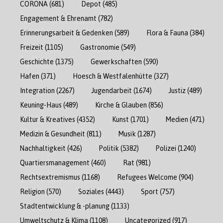
CORONA
(681)
Depot
(485)
Engagement & Ehrenamt
(782)
Erinnerungsarbeit & Gedenken
(589)
Flora & Fauna
(384)
Freizeit
(1105)
Gastronomie
(549)
Geschichte
(1375)
Gewerkschaften
(590)
Hafen
(371)
Hoesch & Westfalenhütte
(327)
Integration
(2267)
Jugendarbeit
(1674)
Justiz
(489)
Keuning-Haus
(489)
Kirche & Glauben
(856)
Kultur & Kreatives
(4352)
Kunst
(1701)
Medien
(471)
Medizin & Gesundheit
(811)
Musik
(1287)
Nachhaltigkeit
(426)
Politik
(5382)
Polizei
(1240)
Quartiersmanagement
(460)
Rat
(981)
Rechtsextremismus
(1168)
Refugees Welcome
(904)
Religion
(570)
Soziales
(4443)
Sport
(757)
Stadtentwicklung & -planung
(1133)
Umweltschutz & Klima
(1108)
Uncategorized
(917)