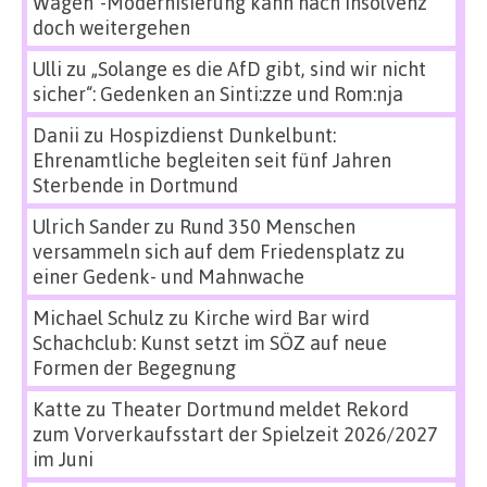
Wagen“-Modernisierung kann nach Insolvenz
doch weitergehen
Ulli
zu
„Solange es die AfD gibt, sind wir nicht
sicher“: Gedenken an Sinti:zze und Rom:nja
Danii
zu
Hospizdienst Dunkelbunt:
Ehrenamtliche begleiten seit fünf Jahren
Sterbende in Dortmund
Ulrich Sander
zu
Rund 350 Menschen
versammeln sich auf dem Friedensplatz zu
einer Gedenk- und Mahnwache
Michael Schulz
zu
Kirche wird Bar wird
Schachclub: Kunst setzt im SÖZ auf neue
Formen der Begegnung
Katte
zu
Theater Dortmund meldet Rekord
zum Vorverkaufsstart der Spielzeit 2026/2027
im Juni