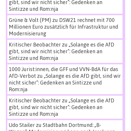
gibt, sind wir nicht sicher“: Gedenken an
Sinti:zze und Rom:nja
Grüne & Volt (PM)
zu
DSW21 rechnet mit 700
Millionen Euro zusätzlich für Infrastruktur und
Modernisierung
Kritischer Beobachter
zu
„Solange es die AfD
gibt, sind wir nicht sicher“: Gedenken an
Sinti:zze und Rom:nja
1000 Jurist:innen, die GFF und VVN-BdA für das
AfD-Verbot
zu
„Solange es die AfD gibt, sind wir
nicht sicher“: Gedenken an Sinti:zze und
Rom:nja
Kritischer Beobachter
zu
„Solange es die AfD
gibt, sind wir nicht sicher“: Gedenken an
Sinti:zze und Rom:nja
Udo Stailer
zu
Stadtbahn Dortmund: „B-