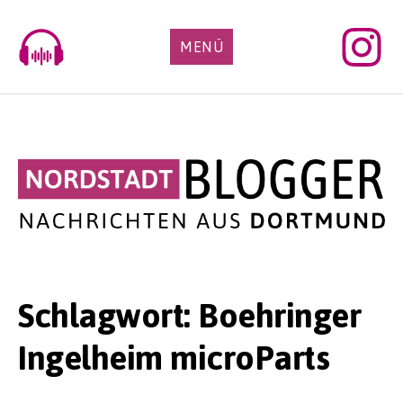
Skip
to
MENÜ
content
Schlagwort:
Boehringer
Ingelheim microParts