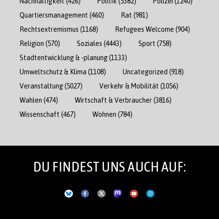
Nachhaltigkeit
(426)
Politik
(5382)
Polizei
(1240)
Quartiersmanagement
(460)
Rat
(981)
Rechtsextremismus
(1168)
Refugees Welcome
(904)
Religion
(570)
Soziales
(4443)
Sport
(758)
Stadtentwicklung & -planung
(1133)
Umweltschutz & Klima
(1108)
Uncategorized
(918)
Veranstaltung
(5027)
Verkehr & Mobilität
(1056)
Wahlen
(474)
Wirtschaft & Verbraucher
(3816)
Wissenschaft
(467)
Wohnen
(784)
DU FINDEST UNS AUCH AUF: