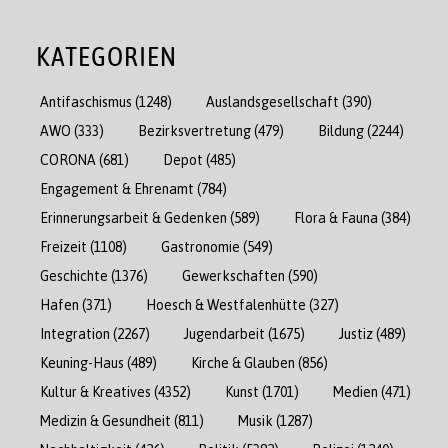
KATEGORIEN
Antifaschismus
(1248)
Auslandsgesellschaft
(390)
AWO
(333)
Bezirksvertretung
(479)
Bildung
(2244)
CORONA
(681)
Depot
(485)
Engagement & Ehrenamt
(784)
Erinnerungsarbeit & Gedenken
(589)
Flora & Fauna
(384)
Freizeit
(1108)
Gastronomie
(549)
Geschichte
(1376)
Gewerkschaften
(590)
Hafen
(371)
Hoesch & Westfalenhütte
(327)
Integration
(2267)
Jugendarbeit
(1675)
Justiz
(489)
Keuning-Haus
(489)
Kirche & Glauben
(856)
Kultur & Kreatives
(4352)
Kunst
(1701)
Medien
(471)
Medizin & Gesundheit
(811)
Musik
(1287)