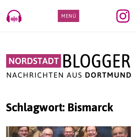
Skip
to
MENÜ
content
Schlagwort:
Bismarck