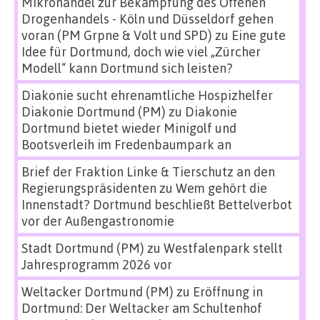
Mikrohandel zur Bekämpfung des Offenen
Drogenhandels - Köln und Düsseldorf gehen
voran (PM Grpne & Volt und SPD)
zu
Eine gute
Idee für Dortmund, doch wie viel „Zürcher
Modell“ kann Dortmund sich leisten?
Diakonie sucht ehrenamtliche Hospizhelfer
Diakonie Dortmund (PM)
zu
Diakonie
Dortmund bietet wieder Minigolf und
Bootsverleih im Fredenbaumpark an
Brief der Fraktion Linke & Tierschutz an den
Regierungspräsidenten
zu
Wem gehört die
Innenstadt? Dortmund beschließt Bettelverbot
vor der Außengastronomie
Stadt Dortmund (PM)
zu
Westfalenpark stellt
Jahresprogramm 2026 vor
Weltacker Dortmund (PM)
zu
Eröffnung in
Dortmund: Der Weltacker am Schultenhof