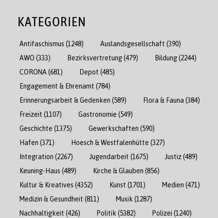
KATEGORIEN
Antifaschismus
(1248)
Auslandsgesellschaft
(390)
AWO
(333)
Bezirksvertretung
(479)
Bildung
(2244)
CORONA
(681)
Depot
(485)
Engagement & Ehrenamt
(784)
Erinnerungsarbeit & Gedenken
(589)
Flora & Fauna
(384)
Freizeit
(1107)
Gastronomie
(549)
Geschichte
(1375)
Gewerkschaften
(590)
Hafen
(371)
Hoesch & Westfalenhütte
(327)
Integration
(2267)
Jugendarbeit
(1675)
Justiz
(489)
Keuning-Haus
(489)
Kirche & Glauben
(856)
Kultur & Kreatives
(4352)
Kunst
(1701)
Medien
(471)
Medizin & Gesundheit
(811)
Musik
(1287)
Nachhaltigkeit
(426)
Politik
(5382)
Polizei
(1240)