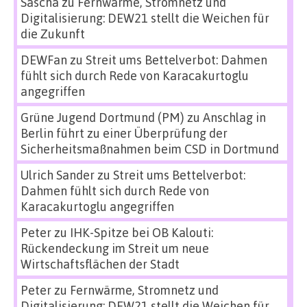
Sascha
zu
Fernwärme, Stromnetz und
Digitalisierung: DEW21 stellt die Weichen für
die Zukunft
DEWFan
zu
Streit ums Bettelverbot: Dahmen
fühlt sich durch Rede von Karacakurtoglu
angegriffen
Grüne Jugend Dortmund (PM)
zu
Anschlag in
Berlin führt zu einer Überprüfung der
Sicherheitsmaßnahmen beim CSD in Dortmund
Ulrich Sander
zu
Streit ums Bettelverbot:
Dahmen fühlt sich durch Rede von
Karacakurtoglu angegriffen
Peter
zu
IHK-Spitze bei OB Kalouti:
Rückendeckung im Streit um neue
Wirtschaftsflächen der Stadt
Peter
zu
Fernwärme, Stromnetz und
Digitalisierung: DEW21 stellt die Weichen für