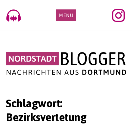
Skip
to
MENÜ
content
Schlagwort:
Bezirksvertetung