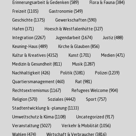
Erinnerungsarbeit & Gedenken
(589)
Flora & Fauna
(384)
Freizeit
(1105)
Gastronomie
(549)
Geschichte
(1375)
Gewerkschaften
(590)
Hafen
(371)
Hoesch & Westfalenhütte
(327)
Integration
(2267)
Jugendarbeit
(1674)
Justiz
(488)
Keuning-Haus
(489)
Kirche & Glauben
(856)
Kultur & Kreatives
(4352)
Kunst
(1701)
Medien
(471)
Medizin & Gesundheit
(811)
Musik
(1287)
Nachhaltigkeit
(426)
Politik
(5381)
Polizei
(1239)
Quartiersmanagement
(460)
Rat
(981)
Rechtsextremismus
(1167)
Refugees Welcome
(904)
Religion
(570)
Soziales
(4442)
Sport
(757)
Stadtentwicklung & -planung
(1133)
Umweltschutz & Klima
(1108)
Uncategorized
(917)
Veranstaltung
(5027)
Verkehr & Mobilität
(1056)
Wahlen
(474)
Wirtschaft & Verbraucher
(3816)