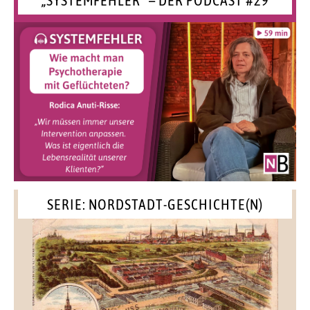
„SYSTEMFEHLER“ – DER PODCAST #29
SERIE: NORDSTADT-GESCHICHTE(N)