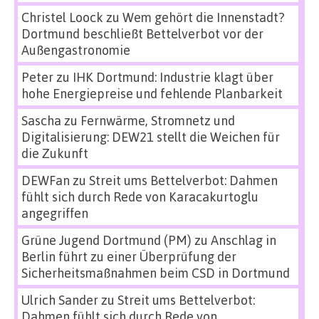
Christel Loock
zu
Wem gehört die Innenstadt?
Dortmund beschließt Bettelverbot vor der
Außengastronomie
Peter
zu
IHK Dortmund: Industrie klagt über
hohe Energiepreise und fehlende Planbarkeit
Sascha
zu
Fernwärme, Stromnetz und
Digitalisierung: DEW21 stellt die Weichen für
die Zukunft
DEWFan
zu
Streit ums Bettelverbot: Dahmen
fühlt sich durch Rede von Karacakurtoglu
angegriffen
Grüne Jugend Dortmund (PM)
zu
Anschlag in
Berlin führt zu einer Überprüfung der
Sicherheitsmaßnahmen beim CSD in Dortmund
Ulrich Sander
zu
Streit ums Bettelverbot:
Dahmen fühlt sich durch Rede von