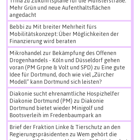
Trina
zu
Zukunftspläne für die Münsterstraße:
Mehr Grün und neue Aufenthaltsflächen
angedacht
Bebbi
zu
Mit breiter Mehrheit fürs
Mobilitätskonzept: Über Möglichkeiten der
Finanzierung wird beraten
Mikrohandel zur Bekämpfung des Offenen
Drogenhandels - Köln und Düsseldorf gehen
voran (PM Grpne & Volt und SPD)
zu
Eine gute
Idee für Dortmund, doch wie viel „Zürcher
Modell“ kann Dortmund sich leisten?
Diakonie sucht ehrenamtliche Hospizhelfer
Diakonie Dortmund (PM)
zu
Diakonie
Dortmund bietet wieder Minigolf und
Bootsverleih im Fredenbaumpark an
Brief der Fraktion Linke & Tierschutz an den
Regierungspräsidenten
zu
Wem gehört die