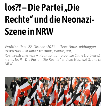
los?! – Die Partei „Die
Rechte“ und die Neonazi-
Szene in NRW
Veröffentlicht:
22. Oktober 2021
Text:
Nordstadtblogger-
Redaktion
In
Antifaschismus
,
Politik
,
Rat
,
Rechtsextremismus
Reaktion schreiben
zu Ohne Dortmund
nichts los?! – Die Partei „Die Rechte“ und die Neonazi-Szene in
NRW