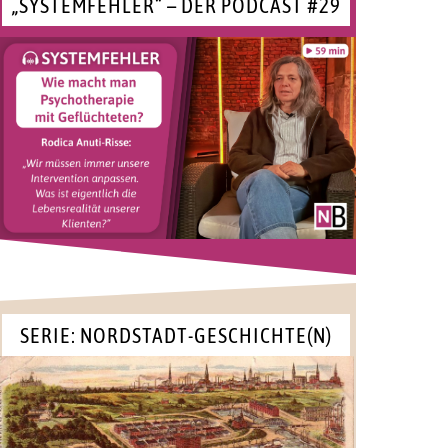
„SYSTEMFEHLER“ – DER PODCAST #29
SERIE: NORDSTADT-GESCHICHTE(N)