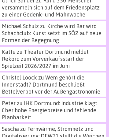
Ulrich Sander
zu
Rund 350 Menschen
versammeln sich auf dem Friedensplatz
zu einer Gedenk- und Mahnwache
Michael Schulz
zu
Kirche wird Bar wird
Schachclub: Kunst setzt im SÖZ auf neue
Formen der Begegnung
Katte
zu
Theater Dortmund meldet
Rekord zum Vorverkaufsstart der
Spielzeit 2026/2027 im Juni
Christel Loock
zu
Wem gehört die
Innenstadt? Dortmund beschließt
Bettelverbot vor der Außengastronomie
Peter
zu
IHK Dortmund: Industrie klagt
über hohe Energiepreise und fehlende
Planbarkeit
Sascha
zu
Fernwärme, Stromnetz und
Digitalisierung: DEW21 stellt die Weichen