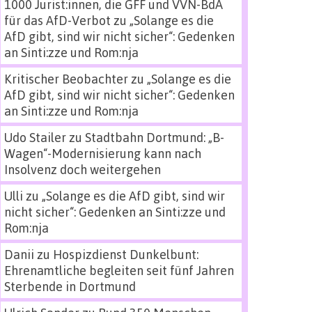
1000 Jurist:innen, die GFF und VVN-BdA
für das AfD-Verbot
zu
„Solange es die
AfD gibt, sind wir nicht sicher“: Gedenken
an Sinti:zze und Rom:nja
Kritischer Beobachter
zu
„Solange es die
AfD gibt, sind wir nicht sicher“: Gedenken
an Sinti:zze und Rom:nja
Udo Stailer
zu
Stadtbahn Dortmund: „B-
Wagen“-Modernisierung kann nach
Insolvenz doch weitergehen
Ulli
zu
„Solange es die AfD gibt, sind wir
nicht sicher“: Gedenken an Sinti:zze und
Rom:nja
Danii
zu
Hospizdienst Dunkelbunt:
Ehrenamtliche begleiten seit fünf Jahren
Sterbende in Dortmund