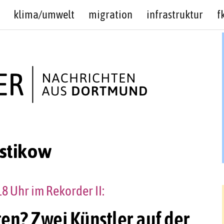
klima/umwelt
migration
infrastruktur
f
stikow
18 Uhr im Rekorder II:
ten? Zwei Künstler auf der