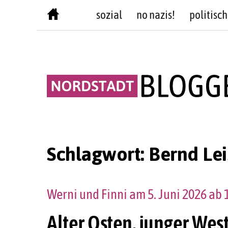
Skip
sozial
no nazis!
politisch
to
content
Schlagwort:
Bernd Lei
Werni und Finni am 5. Juni 2026 ab 
Alter Osten, junger Wes