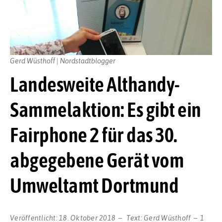
Gerd Wüsthoff | Nordstadtblogger
Landesweite Althandy-
Sammelaktion: Es gibt ein
Fairphone 2 für das 30.
abgegebene Gerät vom
Umweltamt Dortmund
Veröffentlicht:
18. Oktober 2018
Text:
Gerd Wüsthoff
1