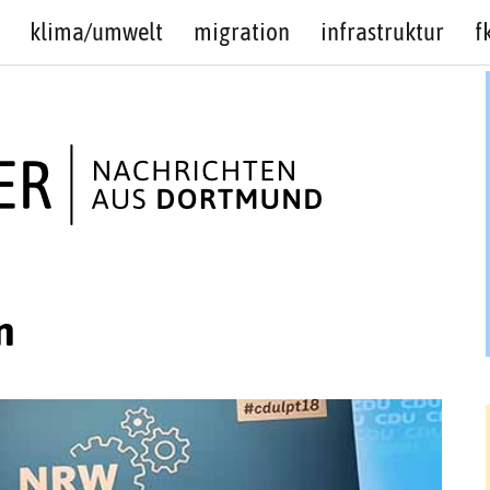
klima/umwelt
migration
infrastruktur
f
n