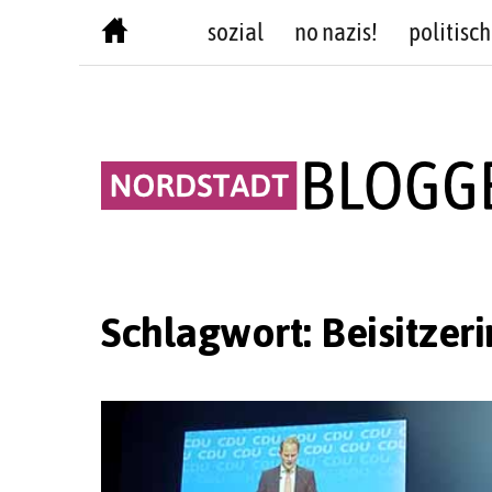
Skip
sozial
no nazis!
politisch
to
content
Schlagwort:
Beisitzeri