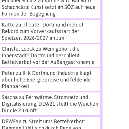
Michael Schulz
zu
Kirche wird Bar wird
Schachclub: Kunst setzt im SÖZ auf neue
Formen der Begegnung
Katte
zu
Theater Dortmund meldet
Rekord zum Vorverkaufsstart der
Spielzeit 2026/2027 im Juni
Christel Loock
zu
Wem gehört die
Innenstadt? Dortmund beschließt
Bettelverbot vor der Außengastronomie
Peter
zu
IHK Dortmund: Industrie klagt
über hohe Energiepreise und fehlende
Planbarkeit
Sascha
zu
Fernwärme, Stromnetz und
Digitalisierung: DEW21 stellt die Weichen
für die Zukunft
DEWFan
zu
Streit ums Bettelverbot:
Dahmen fühlt sich durch Rede von