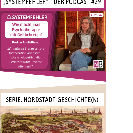
„SYSTEMFEHLER“ – DER PODCAST #29
SERIE: NORDSTADT-GESCHICHTE(N)