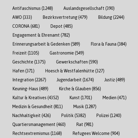
Antifaschismus
(1248)
Auslandsgesellschaft
(390)
AWO
(333)
Bezirksvertretung
(479)
Bildung
(2244)
CORONA
(681)
Depot
(485)
Engagement & Ehrenamt
(782)
Erinnerungsarbeit & Gedenken
(589)
Flora & Fauna
(384)
Freizeit
(1105)
Gastronomie
(549)
Geschichte
(1375)
Gewerkschaften
(590)
Hafen
(371)
Hoesch & Westfalenhütte
(327)
Integration
(2267)
Jugendarbeit
(1674)
Justiz
(489)
Keuning-Haus
(489)
Kirche & Glauben
(856)
Kultur & Kreatives
(4352)
Kunst
(1701)
Medien
(471)
Medizin & Gesundheit
(811)
Musik
(1287)
Nachhaltigkeit
(426)
Politik
(5382)
Polizei
(1240)
Quartiersmanagement
(460)
Rat
(981)
Rechtsextremismus
(1168)
Refugees Welcome
(904)