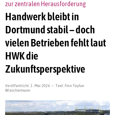
zur zentralen Herausforderung
Handwerk bleibt in
Dortmund stabil – doch
vielen Betrieben fehlt laut
HWK die
Zukunftsperspektive
Veröffentlicht:
1. Mai 2026
Text:
Finn Tayfun
Wieschermann