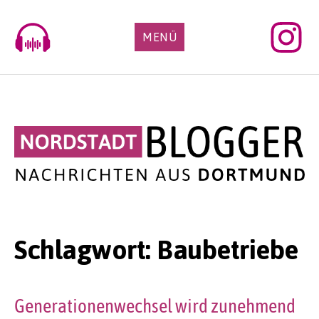
Skip
to
MENÜ
content
Schlagwort:
Baubetriebe
Generationenwechsel wird zunehmend