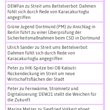
DEWFan
zu
Streit ums Bettelverbot: Dahmen
fühlt sich durch Rede von Karacakurtoglu
angegriffen
Grüne Jugend Dortmund (PM)
zu
Anschlag in
Berlin führt zu einer Überprüfung der
Sicherheitsmaßnahmen beim CSD in Dortmund
Ulrich Sander
zu
Streit ums Bettelverbot:
Dahmen fühlt sich durch Rede von
Karacakurtoglu angegriffen
Peter
zu
IHK-Spitze bei OB Kalouti:
Rückendeckung im Streit um neue
Wirtschaftsflächen der Stadt
Peter
zu
Fernwärme, Stromnetz und
Digitalisierung: DEW21 stellt die Weichen für
die Zukunft
Marina Melzer
zu
Siegfried Volkert ebnet