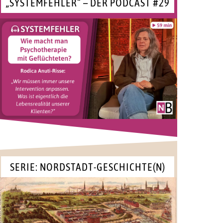
„SYSTEMFEHLER“ – DER PODCAST #29
SERIE: NORDSTADT-GESCHICHTE(N)