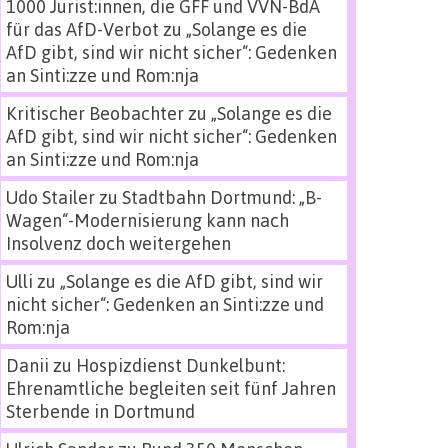
1000 Jurist:innen, die GFF und VVN-BdA
für das AfD-Verbot
zu
„Solange es die
AfD gibt, sind wir nicht sicher“: Gedenken
an Sinti:zze und Rom:nja
Kritischer Beobachter
zu
„Solange es die
AfD gibt, sind wir nicht sicher“: Gedenken
an Sinti:zze und Rom:nja
Udo Stailer
zu
Stadtbahn Dortmund: „B-
Wagen“-Modernisierung kann nach
Insolvenz doch weitergehen
Ulli
zu
„Solange es die AfD gibt, sind wir
nicht sicher“: Gedenken an Sinti:zze und
Rom:nja
Danii
zu
Hospizdienst Dunkelbunt:
Ehrenamtliche begleiten seit fünf Jahren
Sterbende in Dortmund