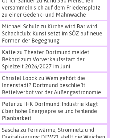
Ulrich Sander
zu
Rund 350 Menschen
versammeln sich auf dem Friedensplatz
zu einer Gedenk- und Mahnwache
Michael Schulz
zu
Kirche wird Bar wird
Schachclub: Kunst setzt im SÖZ auf neue
Formen der Begegnung
Katte
zu
Theater Dortmund meldet
Rekord zum Vorverkaufsstart der
Spielzeit 2026/2027 im Juni
Christel Loock
zu
Wem gehört die
Innenstadt? Dortmund beschließt
Bettelverbot vor der Außengastronomie
Peter
zu
IHK Dortmund: Industrie klagt
über hohe Energiepreise und fehlende
Planbarkeit
Sascha
zu
Fernwärme, Stromnetz und
Digitalisierung: DEW21 stellt die Weichen