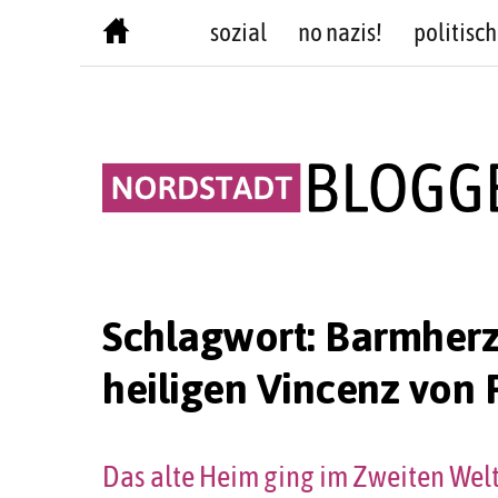
Skip
sozial
no nazis!
politisch
to
content
Schlagwort:
Barmherz
heiligen Vincenz von 
Das alte Heim ging im Zweiten Wel