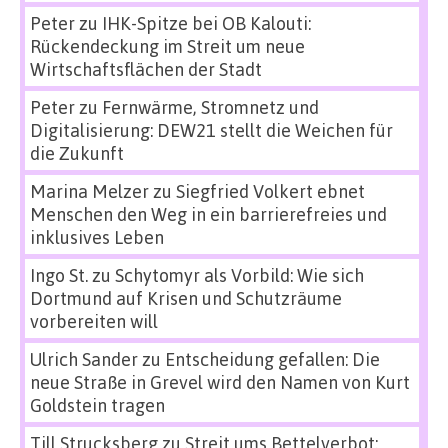
Peter
zu
IHK-Spitze bei OB Kalouti:
Rückendeckung im Streit um neue
Wirtschaftsflächen der Stadt
Peter
zu
Fernwärme, Stromnetz und
Digitalisierung: DEW21 stellt die Weichen für
die Zukunft
Marina Melzer
zu
Siegfried Volkert ebnet
Menschen den Weg in ein barrierefreies und
inklusives Leben
Ingo St.
zu
Schytomyr als Vorbild: Wie sich
Dortmund auf Krisen und Schutzräume
vorbereiten will
Ulrich Sander
zu
Entscheidung gefallen: Die
neue Straße in Grevel wird den Namen von Kurt
Goldstein tragen
Till Strucksberg
zu
Streit ums Bettelverbot: