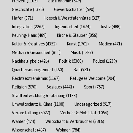
Freizeit
(1105)
Gastronomie
(549)
Geschichte
(1375)
Gewerkschaften
(590)
Hafen
(371)
Hoesch & Westfalenhütte
(327)
Integration
(2267)
Jugendarbeit
(1674)
Justiz
(488)
Keuning-Haus
(489)
Kirche & Glauben
(856)
Kultur & Kreatives
(4352)
Kunst
(1701)
Medien
(471)
Medizin & Gesundheit
(811)
Musik
(1287)
Nachhaltigkeit
(426)
Politik
(5380)
Polizei
(1239)
Quartiersmanagement
(460)
Rat
(981)
Rechtsextremismus
(1167)
Refugees Welcome
(904)
Religion
(570)
Soziales
(4441)
Sport
(757)
Stadtentwicklung & -planung
(1133)
Umweltschutz & Klima
(1108)
Uncategorized
(917)
Veranstaltung
(5027)
Verkehr & Mobilität
(1056)
Wahlen
(474)
Wirtschaft & Verbraucher
(3816)
Wissenschaft
(467)
Wohnen
(784)