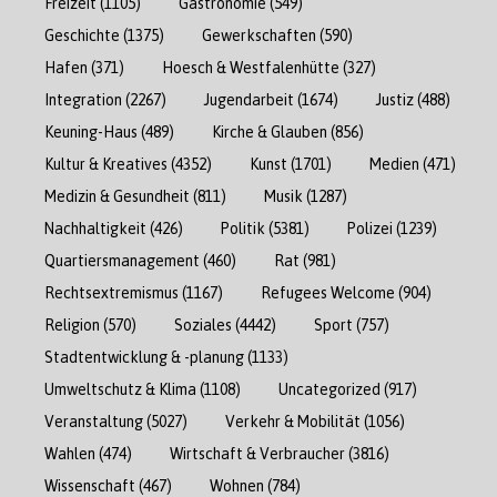
Freizeit
(1105)
Gastronomie
(549)
Geschichte
(1375)
Gewerkschaften
(590)
Hafen
(371)
Hoesch & Westfalenhütte
(327)
Integration
(2267)
Jugendarbeit
(1674)
Justiz
(488)
Keuning-Haus
(489)
Kirche & Glauben
(856)
Kultur & Kreatives
(4352)
Kunst
(1701)
Medien
(471)
Medizin & Gesundheit
(811)
Musik
(1287)
Nachhaltigkeit
(426)
Politik
(5381)
Polizei
(1239)
Quartiersmanagement
(460)
Rat
(981)
Rechtsextremismus
(1167)
Refugees Welcome
(904)
Religion
(570)
Soziales
(4442)
Sport
(757)
Stadtentwicklung & -planung
(1133)
Umweltschutz & Klima
(1108)
Uncategorized
(917)
Veranstaltung
(5027)
Verkehr & Mobilität
(1056)
Wahlen
(474)
Wirtschaft & Verbraucher
(3816)
Wissenschaft
(467)
Wohnen
(784)