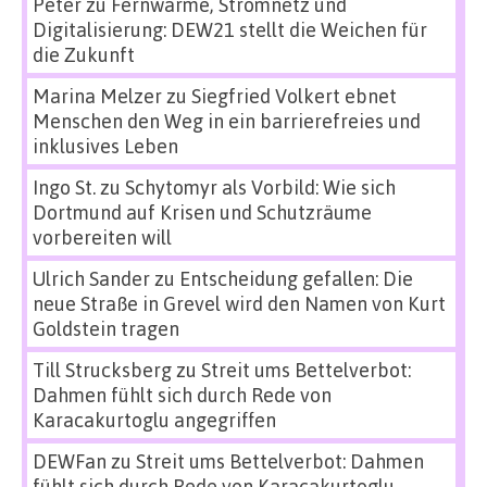
Peter
zu
Fernwärme, Stromnetz und
Digitalisierung: DEW21 stellt die Weichen für
die Zukunft
Marina Melzer
zu
Siegfried Volkert ebnet
Menschen den Weg in ein barrierefreies und
inklusives Leben
Ingo St.
zu
Schytomyr als Vorbild: Wie sich
Dortmund auf Krisen und Schutzräume
vorbereiten will
Ulrich Sander
zu
Entscheidung gefallen: Die
neue Straße in Grevel wird den Namen von Kurt
Goldstein tragen
Till Strucksberg
zu
Streit ums Bettelverbot:
Dahmen fühlt sich durch Rede von
Karacakurtoglu angegriffen
DEWFan
zu
Streit ums Bettelverbot: Dahmen
fühlt sich durch Rede von Karacakurtoglu