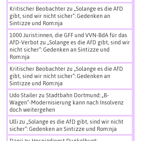
Kritischer Beobachter
zu
„Solange es die AfD
gibt, sind wir nicht sicher“: Gedenken an
Sinti:zze und Rom:nja
1000 Jurist:innen, die GFF und VVN-BdA für das
AfD-Verbot
zu
„Solange es die AfD gibt, sind wir
nicht sicher“: Gedenken an Sinti:zze und
Rom:nja
Kritischer Beobachter
zu
„Solange es die AfD
gibt, sind wir nicht sicher“: Gedenken an
Sinti:zze und Rom:nja
Udo Stailer
zu
Stadtbahn Dortmund: „B-
Wagen“-Modernisierung kann nach Insolvenz
doch weitergehen
Ulli
zu
„Solange es die AfD gibt, sind wir nicht
sicher“: Gedenken an Sinti:zze und Rom:nja
Danii
zu
Hospizdienst Dunkelbunt: