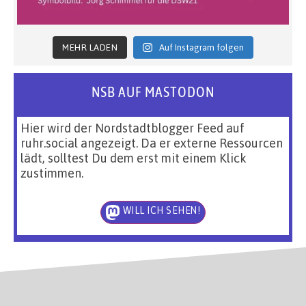
MEHR LADEN
Auf Instagram folgen
NSB AUF MASTODON
Hier wird der Nordstadtblogger Feed auf
ruhr.social angezeigt. Da er externe Ressourcen
lädt, solltest Du dem erst mit einem Klick
zustimmen.
WILL ICH SEHEN!