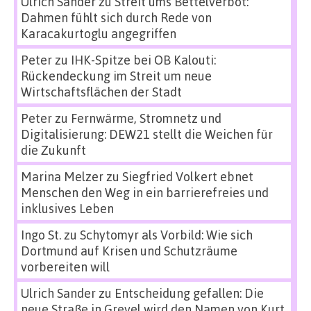
Ulrich Sander
zu
Streit ums Bettelverbot:
Dahmen fühlt sich durch Rede von
Karacakurtoglu angegriffen
Peter
zu
IHK-Spitze bei OB Kalouti:
Rückendeckung im Streit um neue
Wirtschaftsflächen der Stadt
Peter
zu
Fernwärme, Stromnetz und
Digitalisierung: DEW21 stellt die Weichen für
die Zukunft
Marina Melzer
zu
Siegfried Volkert ebnet
Menschen den Weg in ein barrierefreies und
inklusives Leben
Ingo St.
zu
Schytomyr als Vorbild: Wie sich
Dortmund auf Krisen und Schutzräume
vorbereiten will
Ulrich Sander
zu
Entscheidung gefallen: Die
neue Straße in Grevel wird den Namen von Kurt