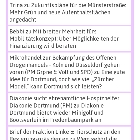
Trina
zu
Zukunftspläne für die Münsterstraße:
Mehr Grün und neue Aufenthaltsflächen
angedacht
Bebbi
zu
Mit breiter Mehrheit fürs
Mobilitätskonzept: Über Möglichkeiten der
Finanzierung wird beraten
Mikrohandel zur Bekämpfung des Offenen
Drogenhandels - Köln und Düsseldorf gehen
voran (PM Grpne & Volt und SPD)
zu
Eine gute
Idee für Dortmund, doch wie viel „Zürcher
Modell“ kann Dortmund sich leisten?
Diakonie sucht ehrenamtliche Hospizhelfer
Diakonie Dortmund (PM)
zu
Diakonie
Dortmund bietet wieder Minigolf und
Bootsverleih im Fredenbaumpark an
Brief der Fraktion Linke & Tierschutz an den
Regierungspräsidenten
zu
Wem gehört die