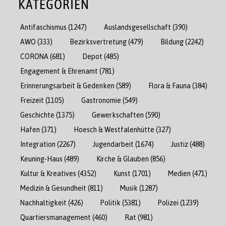
KATEGORIEN
Antifaschismus
(1247)
Auslandsgesellschaft
(390)
AWO
(333)
Bezirksvertretung
(479)
Bildung
(2242)
CORONA
(681)
Depot
(485)
Engagement & Ehrenamt
(781)
Erinnerungsarbeit & Gedenken
(589)
Flora & Fauna
(384)
Freizeit
(1105)
Gastronomie
(549)
Geschichte
(1375)
Gewerkschaften
(590)
Hafen
(371)
Hoesch & Westfalenhütte
(327)
Integration
(2267)
Jugendarbeit
(1674)
Justiz
(488)
Keuning-Haus
(489)
Kirche & Glauben
(856)
Kultur & Kreatives
(4352)
Kunst
(1701)
Medien
(471)
Medizin & Gesundheit
(811)
Musik
(1287)
Nachhaltigkeit
(426)
Politik
(5381)
Polizei
(1239)
Quartiersmanagement
(460)
Rat
(981)