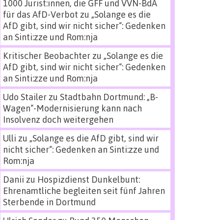
1000 Jurist:innen, die GFF und VVN-BdA
für das AfD-Verbot
zu
„Solange es die
AfD gibt, sind wir nicht sicher“: Gedenken
an Sinti:zze und Rom:nja
Kritischer Beobachter
zu
„Solange es die
AfD gibt, sind wir nicht sicher“: Gedenken
an Sinti:zze und Rom:nja
Udo Stailer
zu
Stadtbahn Dortmund: „B-
Wagen“-Modernisierung kann nach
Insolvenz doch weitergehen
Ulli
zu
„Solange es die AfD gibt, sind wir
nicht sicher“: Gedenken an Sinti:zze und
Rom:nja
Danii
zu
Hospizdienst Dunkelbunt:
Ehrenamtliche begleiten seit fünf Jahren
Sterbende in Dortmund