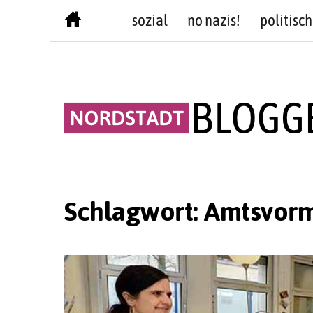
Skip
sozial
no nazis!
politisch
to
content
Schlagwort:
Amtsvor