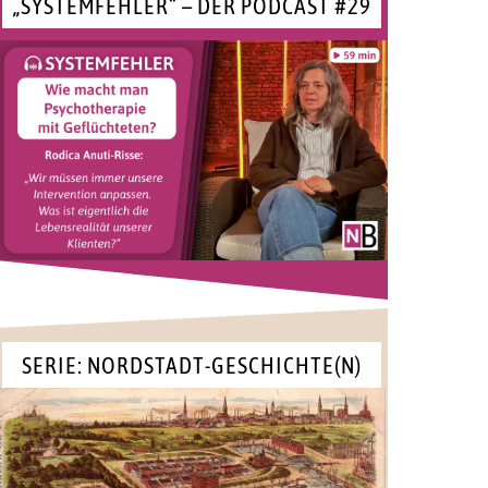
„SYSTEMFEHLER“ – DER PODCAST #29
SERIE: NORDSTADT-GESCHICHTE(N)