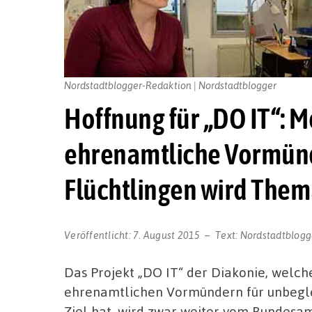
Nordstadtblogger-Redaktion | Nordstadtblogger
Hoffnung für „DO IT“: M
ehrenamtliche Vormünd
Flüchtlingen wird The
Veröffentlicht:
7. August 2015
Text:
Nordstadtblogg
Das Projekt „DO IT“ der Diakonie, welch
ehrenamtlichen Vormündern für unbegle
Ziel hat, wird zwar weiter vom Bundesam