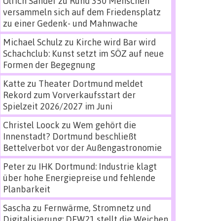
Ulrich Sander
zu
Rund 350 Menschen
versammeln sich auf dem Friedensplatz
zu einer Gedenk- und Mahnwache
Michael Schulz
zu
Kirche wird Bar wird
Schachclub: Kunst setzt im SÖZ auf neue
Formen der Begegnung
Katte
zu
Theater Dortmund meldet
Rekord zum Vorverkaufsstart der
Spielzeit 2026/2027 im Juni
Christel Loock
zu
Wem gehört die
Innenstadt? Dortmund beschließt
Bettelverbot vor der Außengastronomie
Peter
zu
IHK Dortmund: Industrie klagt
über hohe Energiepreise und fehlende
Planbarkeit
Sascha
zu
Fernwärme, Stromnetz und
Digitalisierung: DEW21 stellt die Weichen