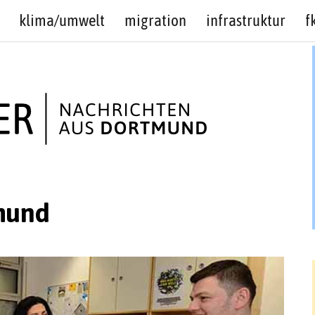
klima/umwelt
migration
infrastruktur
f
mund