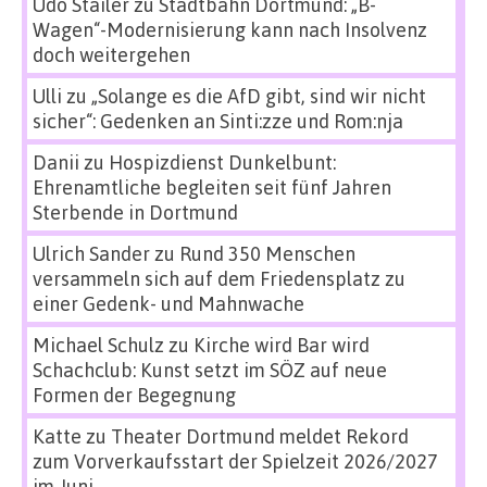
Udo Stailer
zu
Stadtbahn Dortmund: „B-
Wagen“-Modernisierung kann nach Insolvenz
doch weitergehen
Ulli
zu
„Solange es die AfD gibt, sind wir nicht
sicher“: Gedenken an Sinti:zze und Rom:nja
Danii
zu
Hospizdienst Dunkelbunt:
Ehrenamtliche begleiten seit fünf Jahren
Sterbende in Dortmund
Ulrich Sander
zu
Rund 350 Menschen
versammeln sich auf dem Friedensplatz zu
einer Gedenk- und Mahnwache
Michael Schulz
zu
Kirche wird Bar wird
Schachclub: Kunst setzt im SÖZ auf neue
Formen der Begegnung
Katte
zu
Theater Dortmund meldet Rekord
zum Vorverkaufsstart der Spielzeit 2026/2027
im Juni