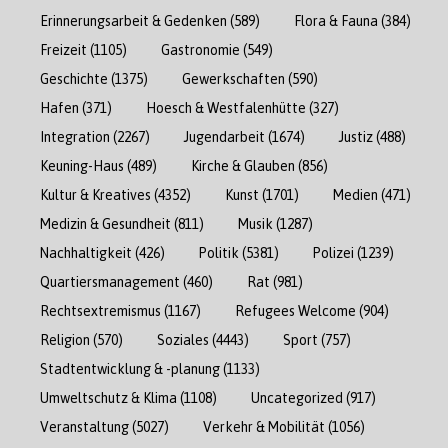
Erinnerungsarbeit & Gedenken
(589)
Flora & Fauna
(384)
Freizeit
(1105)
Gastronomie
(549)
Geschichte
(1375)
Gewerkschaften
(590)
Hafen
(371)
Hoesch & Westfalenhütte
(327)
Integration
(2267)
Jugendarbeit
(1674)
Justiz
(488)
Keuning-Haus
(489)
Kirche & Glauben
(856)
Kultur & Kreatives
(4352)
Kunst
(1701)
Medien
(471)
Medizin & Gesundheit
(811)
Musik
(1287)
Nachhaltigkeit
(426)
Politik
(5381)
Polizei
(1239)
Quartiersmanagement
(460)
Rat
(981)
Rechtsextremismus
(1167)
Refugees Welcome
(904)
Religion
(570)
Soziales
(4443)
Sport
(757)
Stadtentwicklung & -planung
(1133)
Umweltschutz & Klima
(1108)
Uncategorized
(917)
Veranstaltung
(5027)
Verkehr & Mobilität
(1056)