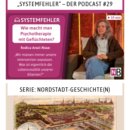
„SYSTEMFEHLER“ – DER PODCAST #29
SERIE: NORDSTADT-GESCHICHTE(N)