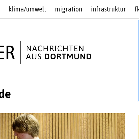
klima/umwelt
migration
infrastruktur
f
de