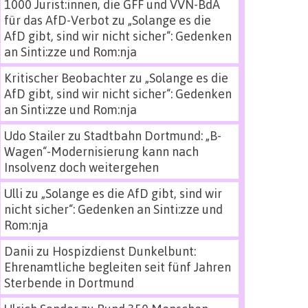
1000 Jurist:innen, die GFF und VVN-BdA
für das AfD-Verbot
zu
„Solange es die
AfD gibt, sind wir nicht sicher“: Gedenken
an Sinti:zze und Rom:nja
Kritischer Beobachter
zu
„Solange es die
AfD gibt, sind wir nicht sicher“: Gedenken
an Sinti:zze und Rom:nja
Udo Stailer
zu
Stadtbahn Dortmund: „B-
Wagen“-Modernisierung kann nach
Insolvenz doch weitergehen
Ulli
zu
„Solange es die AfD gibt, sind wir
nicht sicher“: Gedenken an Sinti:zze und
Rom:nja
Danii
zu
Hospizdienst Dunkelbunt:
Ehrenamtliche begleiten seit fünf Jahren
Sterbende in Dortmund