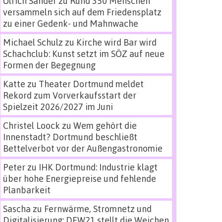
Ulrich Sander
zu
Rund 350 Menschen
versammeln sich auf dem Friedensplatz
zu einer Gedenk- und Mahnwache
Michael Schulz
zu
Kirche wird Bar wird
Schachclub: Kunst setzt im SÖZ auf neue
Formen der Begegnung
Katte
zu
Theater Dortmund meldet
Rekord zum Vorverkaufsstart der
Spielzeit 2026/2027 im Juni
Christel Loock
zu
Wem gehört die
Innenstadt? Dortmund beschließt
Bettelverbot vor der Außengastronomie
Peter
zu
IHK Dortmund: Industrie klagt
über hohe Energiepreise und fehlende
Planbarkeit
Sascha
zu
Fernwärme, Stromnetz und
Digitalisierung: DEW21 stellt die Weichen