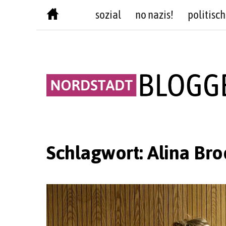
Skip
sozial
no nazis!
politisch
to
content
Schlagwort:
Alina Bro