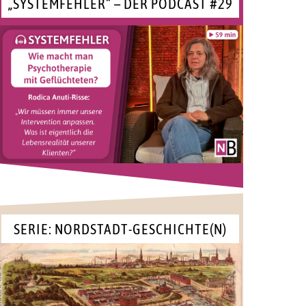
„SYSTEMFEHLER“ – DER PODCAST #29
SERIE: NORDSTADT-GESCHICHTE(N)