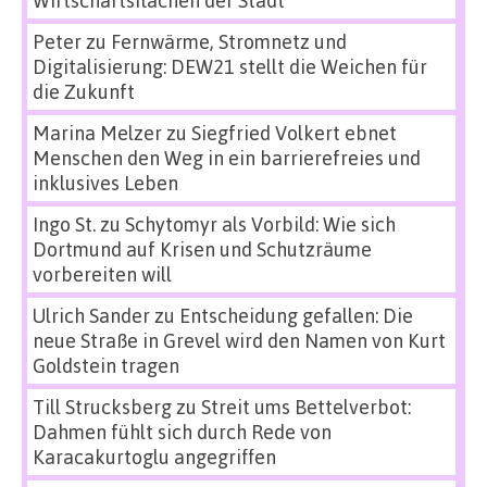
Wirtschaftsflächen der Stadt
Peter
zu
Fernwärme, Stromnetz und
Digitalisierung: DEW21 stellt die Weichen für
die Zukunft
Marina Melzer
zu
Siegfried Volkert ebnet
Menschen den Weg in ein barrierefreies und
inklusives Leben
Ingo St.
zu
Schytomyr als Vorbild: Wie sich
Dortmund auf Krisen und Schutzräume
vorbereiten will
Ulrich Sander
zu
Entscheidung gefallen: Die
neue Straße in Grevel wird den Namen von Kurt
Goldstein tragen
Till Strucksberg
zu
Streit ums Bettelverbot:
Dahmen fühlt sich durch Rede von
Karacakurtoglu angegriffen