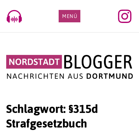
Skip
to
MENÜ
content
Schlagwort:
§315d
Strafgesetzbuch