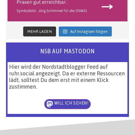
MEHR LADEN
Auf Instagram folgen
NSB AUF MASTODON
Hier wird der Nordstadtblogger Feed auf
ruhr.social angezeigt. Da er externe Ressourcen
lädt, solltest Du dem erst mit einem Klick
zustimmen.
WILL ICH SEHEN!