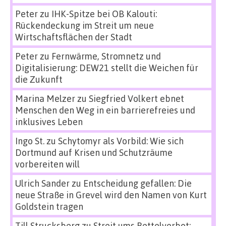
Peter
zu
IHK-Spitze bei OB Kalouti:
Rückendeckung im Streit um neue
Wirtschaftsflächen der Stadt
Peter
zu
Fernwärme, Stromnetz und
Digitalisierung: DEW21 stellt die Weichen für
die Zukunft
Marina Melzer
zu
Siegfried Volkert ebnet
Menschen den Weg in ein barrierefreies und
inklusives Leben
Ingo St.
zu
Schytomyr als Vorbild: Wie sich
Dortmund auf Krisen und Schutzräume
vorbereiten will
Ulrich Sander
zu
Entscheidung gefallen: Die
neue Straße in Grevel wird den Namen von Kurt
Goldstein tragen
Till Strucksberg
zu
Streit ums Bettelverbot: