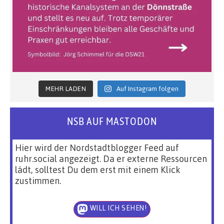
MEHR LADEN
Auf Instagram folgen
NSB AUF MASTODON
Hier wird der Nordstadtblogger Feed auf
ruhr.social angezeigt. Da er externe Ressourcen
lädt, solltest Du dem erst mit einem Klick
zustimmen.
WILL ICH SEHEN!