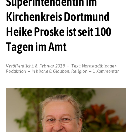
Superintendentin im
Kirchenkreis Dortmund
Heike Proske ist seit 100
Tagen im Amt
Veröffentlicht:
8. Februar 2019
Text:
Nordstadtblogger-
zu
Redaktion
In
Kirche & Glauben
,
Religion
1 Kommentar
Kämpfe
und
mit
Blick
nach
vorn:
Superi
im
Kirche
Dortm
Heike