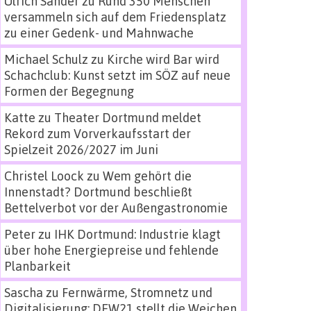
Ulrich Sander
zu
Rund 350 Menschen
versammeln sich auf dem Friedensplatz
zu einer Gedenk- und Mahnwache
Michael Schulz
zu
Kirche wird Bar wird
Schachclub: Kunst setzt im SÖZ auf neue
Formen der Begegnung
Katte
zu
Theater Dortmund meldet
Rekord zum Vorverkaufsstart der
Spielzeit 2026/2027 im Juni
Christel Loock
zu
Wem gehört die
Innenstadt? Dortmund beschließt
Bettelverbot vor der Außengastronomie
Peter
zu
IHK Dortmund: Industrie klagt
über hohe Energiepreise und fehlende
Planbarkeit
Sascha
zu
Fernwärme, Stromnetz und
Digitalisierung: DEW21 stellt die Weichen