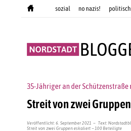
Skip
sozial
no nazis!
politisch
to
content
35-Jähriger an der Schützenstraße 
Streit von zwei Gruppen 
Veröffentlicht:
6. September 2021
Text:
Nordstadtb
Streit von zwei Gruppen eskaliert – 100 Beteiligte