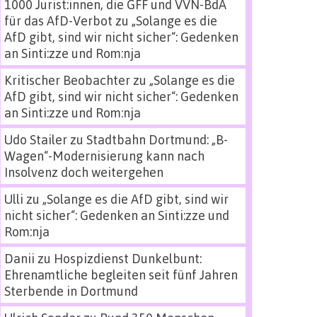
1000 Jurist:innen, die GFF und VVN-BdA
für das AfD-Verbot
zu
„Solange es die
AfD gibt, sind wir nicht sicher“: Gedenken
an Sinti:zze und Rom:nja
Kritischer Beobachter
zu
„Solange es die
AfD gibt, sind wir nicht sicher“: Gedenken
an Sinti:zze und Rom:nja
Udo Stailer
zu
Stadtbahn Dortmund: „B-
Wagen“-Modernisierung kann nach
Insolvenz doch weitergehen
Ulli
zu
„Solange es die AfD gibt, sind wir
nicht sicher“: Gedenken an Sinti:zze und
Rom:nja
Danii
zu
Hospizdienst Dunkelbunt:
Ehrenamtliche begleiten seit fünf Jahren
Sterbende in Dortmund