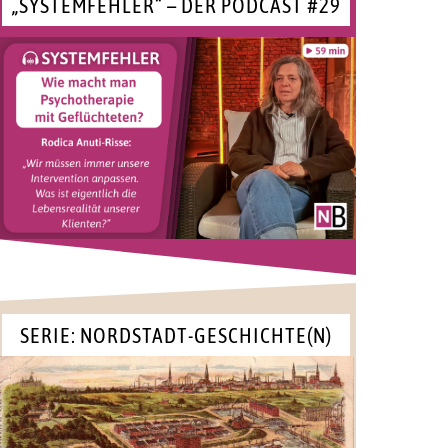
„SYSTEMFEHLER“ – DER PODCAST #29
SERIE: NORDSTADT-GESCHICHTE(N)